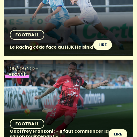
FOOTBALL
LIRE
Le Racing cède face au HJK Helsinki
05/08/2026
ABONNÉ
FOOTBALL
Geoffrey Franzoni : « Il faut commencer la
LIRE
saison maintenant »