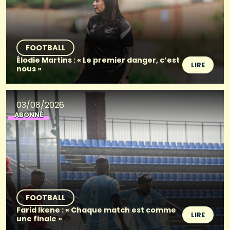
FOOTBALL
Élodie Martins : « Le premier danger, c’est
LIRE
nous »
03/08/2026
ABONNÉ
FOOTBALL
Farid Ikene : « Chaque match est comme
LIRE
une finale »