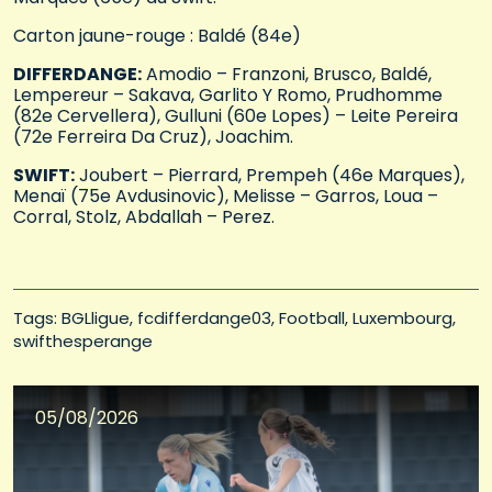
Carton jaune-rouge : Baldé (84e)
DIFFERDANGE:
Amodio – Franzoni, Brusco, Baldé,
Lempereur – Sakava, Garlito Y Romo, Prudhomme
(82e Cervellera), Gulluni (60e Lopes) – Leite Pereira
(72e Ferreira Da Cruz), Joachim.
SWIFT:
Joubert – Pierrard, Prempeh (46e Marques),
Menaï (75e Avdusinovic), Melisse – Garros, Loua –
Corral, Stolz, Abdallah – Perez.
Tags: 
BGLligue
fcdifferdange03
Football
Luxembourg
swifthesperange
05/08/2026