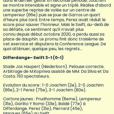
dans le dernier geste. En seconde période, Joachim
se montre intenable et signe un triplé. Réalise d’abord
une superbe reprise de volée sur un centre de
Lempereur (66e) puis se joue de Garros un quart
d’heure plus tard. Entre temps, Perez avait réduit le
score pour sauver l’honneur. Mais le Swift, au-delà de
sa défaite, ce sentiment qu’il n’avait plus
connu depuis début octobre 2020, a perdu aussi sa
place de dauphin. Le promu finit donc troisième de
cet exercice et disputera la Conference League. De
quoi atténuer, quelque peu, les regrets…
Differdange– Swift 3–1 (0-1)
Stade Jos Haupert (Niederkorn). Pelouse correcte.
Arbitrage de M.Kopriwa assisté de MM. Da Silva et Da
Costa. 150 spectateurs.
Evolution du score : 1-0 Joachim (2e), 2-0 Joachim
(66e), 2-1 Perez (75e), 3-1 Joachim (80e).
Cartons jaunes : Prudhomme (8eme), Lempereur
(31e), Garlito Y Romo (33e), Baldé (77e) à
Differdange. Perez (31e), Pierrard (45e),
Marques (65e) au Swift.