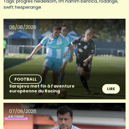
Tags: 
progrès niederkorn
rm hamm benfica
rodange
swift hesperange
08/08/2026
FOOTBALL
Sarajevo met fin à l’aventure
LIRE
européenne du Racing
07/08/2026
ABONNÉ