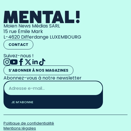
Moien News Médias SARL
15 rue Émile Mark
L-4620 Differdange LUXEMBOURG
CONTACT
Suivez-nous !
S’ABONNER À NOS MAGAZINES
Abonnez-vous à notre newsletter
Adresse
email
*
JE M’ABONNE
Politique de confidentialité
Mentions légales