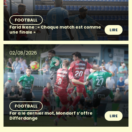
FOOTBALL
Farid Ikene : « Chaque match est comme
LIRE
une finale »
02/08/2026
FOOTBALL
Far a le dernier mot, Mondorf s’offre
LIRE
Differdange