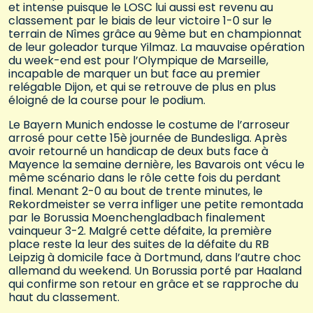
et intense puisque le LOSC lui aussi est revenu au
classement par le biais de leur victoire 1-0 sur le
terrain de Nîmes grâce au 9ème but en championnat
de leur goleador turque Yilmaz. La mauvaise opération
du week-end est pour l’Olympique de Marseille,
incapable de marquer un but face au premier
relégable Dijon, et qui se retrouve de plus en plus
éloigné de la course pour le podium.
Le Bayern Munich endosse le costume de l’arroseur
arrosé pour cette 15è journée de Bundesliga. Après
avoir retourné un handicap de deux buts face à
Mayence la semaine dernière, les Bavarois ont vécu le
même scénario dans le rôle cette fois du perdant
final. Menant 2-0 au bout de trente minutes, le
Rekordmeister se verra infliger une petite remontada
par le Borussia Moenchengladbach finalement
vainqueur 3-2. Malgré cette défaite, la première
place reste la leur des suites de la défaite du RB
Leipzig à domicile face à Dortmund, dans l’autre choc
allemand du weekend. Un Borussia porté par Haaland
qui confirme son retour en grâce et se rapproche du
haut du classement.