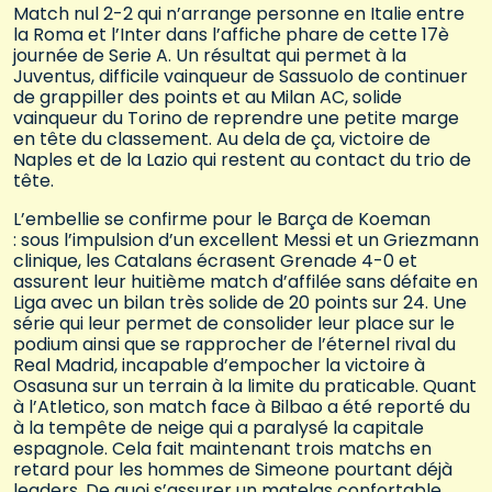
Match nul 2-2 qui n’arrange personne en Italie entre
la Roma et l’Inter dans l’affiche phare de cette 17è
journée de Serie A. Un résultat qui permet à la
Juventus, difficile vainqueur de Sassuolo de continuer
de grappiller des points et au Milan AC, solide
vainqueur du Torino de reprendre une petite marge
en tête du classement. Au dela de ça, victoire de
Naples et de la Lazio qui restent au contact du trio de
tête.
L’embellie se confirme pour le Barça de Koeman
: sous l’impulsion d’un excellent Messi et un Griezmann
clinique, les Catalans écrasent Grenade 4-0 et
assurent leur huitième match d’affilée sans défaite en
Liga avec un bilan très solide de 20 points sur 24. Une
série qui leur permet de consolider leur place sur le
podium ainsi que se rapprocher de l’éternel rival du
Real Madrid, incapable d’empocher la victoire à
Osasuna sur un terrain à la limite du praticable. Quant
à l’Atletico, son match face à Bilbao a été reporté du
à la tempête de neige qui a paralysé la capitale
espagnole. Cela fait maintenant trois matchs en
retard pour les hommes de Simeone pourtant déjà
leaders. De quoi s’assurer un matelas confortable.