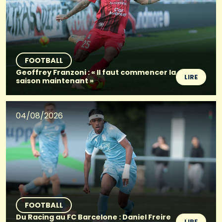
FOOTBALL
Geoffrey Franzoni : « Il faut commencer la
LIRE
saison maintenant »
04/08/2026
FOOTBALL
Du Racing au FC Barcelone : Daniel Freire
LIRE