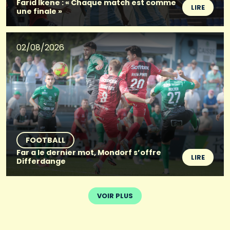
Farid Ikene : « Chaque match est comme
LIRE
une finale »
02/08/2026
FOOTBALL
Far a le dernier mot, Mondorf s’offre
LIRE
Differdange
VOIR PLUS