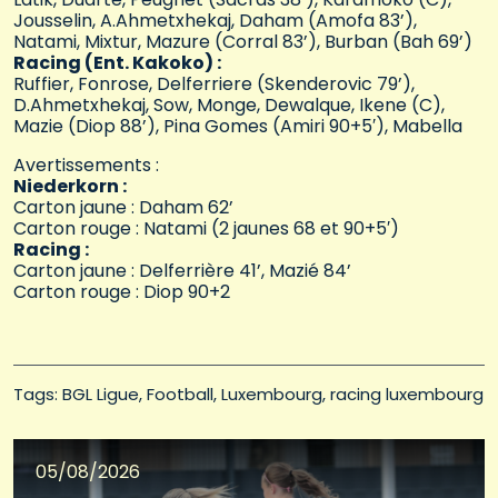
Jousselin, A.Ahmetxhekaj, Daham (Amofa 83’),
Natami, Mixtur, Mazure (Corral 83’), Burban (Bah 69’)
Racing (Ent. Kakoko) :
Ruffier, Fonrose, Delferriere (Skenderovic 79’),
D.Ahmetxhekaj, Sow, Monge, Dewalque, Ikene (C),
Mazie (Diop 88’), Pina Gomes (Amiri 90+5′), Mabella
Avertissements :
Niederkorn :
Carton jaune : Daham 62’
Carton rouge : Natami (2 jaunes 68 et 90+5′)
Racing :
Carton jaune : Delferrière 41’, Mazié 84’
Carton rouge : Diop 90+2
Tags: 
BGL Ligue
Football
Luxembourg
racing luxembourg
05/08/2026