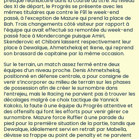
presque rédhibitoire dans la course au titre. Au niveau
des XI de départ, le Progrès se présente avec les
mêmes titulaires que contre le F91 le week-end
passé, à l’exception de Mazure qui prend la place de
Bah. Trois changements côté visiteur par rapport à
l’équipe qui avait effectué sa remontée du week-end
passé face à Mondercange puisque Amiri,
Skenderovic et Chibani laissent respectivement leur
place à Dewalque, Ahmetxhekaj et Ikene, qui reprend
son brassard de capitaine par la même occasion.
Sur le terrain, un match assez fermé entre deux
équipes d’un niveau proche. Denis Ahmetxhekaj,
positionné en défense centrale, a pour consigne de
venir s’incorporer au milieu de terrain sur les phases
de possession afin de créer le surnombre dans
l’entrejeu, mais le Racing ne parvient pas à trouver les
décalages malgré ce choix tactique de Yannick
Kakoko, la faute à une équipe du Progrès attentive et
des offensifs qui font les efforts pour venir gérer ce
surnombre. Mazure force Ruffier à une parade du
pied pour la première situation de la partie, tandis que
Dewalque, idéalement servi en retrait par Mabella,
dévisse sa frappe au point de penalty et ne parvient