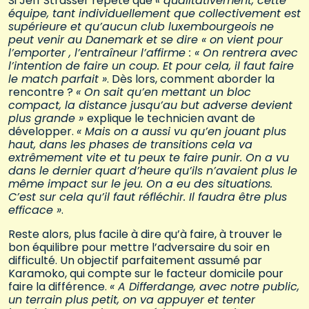
Si Jeff Strasser répète que
« qualitativement, cette
équipe, tant individuellement que collectivement est
supérieure et qu’aucun club luxembourgeois ne
peut venir au Danemark et se dire « on vient pour
l’emporter , l’entraîneur l’affirme : « On rentrera avec
l’intention de faire un coup. Et pour cela, il faut faire
le match parfait »
. Dès lors, comment aborder la
rencontre ?
« On sait qu’en mettant un bloc
compact, la distance jusqu’au but adverse devient
plus grande »
explique le technicien avant de
développer.
« Mais on a aussi vu qu’en jouant plus
haut, dans les phases de transitions cela va
extrêmement vite et tu peux te faire punir. On a vu
dans le dernier quart d’heure qu’ils n’avaient plus le
même impact sur le jeu. On a eu des situations.
C’est sur cela qu’il faut réfléchir. Il faudra être plus
efficace »
.
Reste alors, plus facile à dire qu’à faire, à trouver le
bon équilibre pour mettre l’adversaire du soir en
difficulté. Un objectif parfaitement assumé par
Karamoko, qui compte sur le facteur domicile pour
faire la différence.
« A Differdange, avec notre public,
un terrain plus petit, on va appuyer et tenter