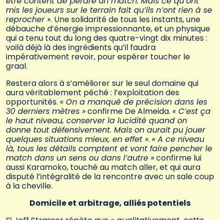
être content de perdre un match. Mais ce qu’ont
mis les joueurs sur le terrain fait qu’ils n’ont rien à se
reprocher »
. Une solidarité de tous les instants, une
débauche d’énergie impressionnante, et un physique
qui a tenu tout du long des quatre-vingt dix minutes :
voilà déjà là des ingrédients qu’il faudra
impérativement revoir, pour espérer toucher le
graal.
Restera alors à s’améliorer sur le seul domaine qui
aura véritablement pêché : l’exploitation des
opportunités.
« On a manqué de précision dans les
30 derniers mètres »
confirme De Almeida.
« C’est ça
le haut niveau, conserver la lucidité quand on
donne tout défensivement. Mais on aurait pu jouer
quelques situations mieux, en effet »
.
« A ce niveau
là, tous les détails comptent et vont faire pencher le
match dans un sens ou dans l’autre »
confirme lui
aussi Karamoko, touché au match aller, et qui aura
disputé l’intégralité de la rencontre avec un sale coup
à la cheville.
Domicile et arbitrage, alliés potentiels