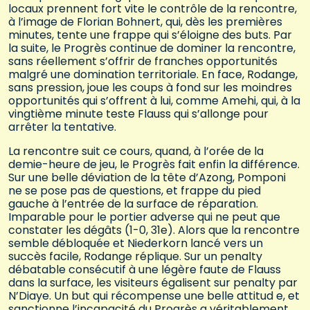
locaux prennent fort vite le contrôle de la rencontre,
à l’image de Florian Bohnert, qui, dès les premières
minutes, tente une frappe qui s’éloigne des buts. Par
la suite, le Progrès continue de dominer la rencontre,
sans réellement s’offrir de franches opportunités
malgré une domination territoriale. En face, Rodange,
sans pression, joue les coups à fond sur les moindres
opportunités qui s’offrent à lui, comme Amehi, qui, à la
vingtième minute teste Flauss qui s’allonge pour
arrêter la tentative.
La rencontre suit ce cours, quand, à l’orée de la
demie-heure de jeu, le Progrès fait enfin la différence.
Sur une belle déviation de la tête d’Azong, Pomponi
ne se pose pas de questions, et frappe du pied
gauche à l’entrée de la surface de réparation.
Imparable pour le portier adverse qui ne peut que
constater les dégâts (1-0, 31e). Alors que la rencontre
semble débloquée et Niederkorn lancé vers un
succès facile, Rodange réplique. Sur un penalty
débatable consécutif à une légère faute de Flauss
dans la surface, les visiteurs égalisent sur penalty par
N’Diaye. Un but qui récompense une belle attitud e, et
sanctionne l’incapacité du Progrès a véritablement