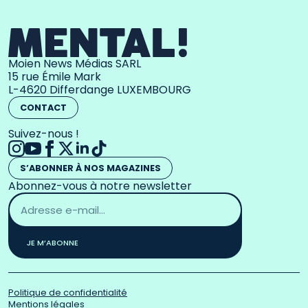
Moien News Médias SARL
15 rue Émile Mark
L-4620 Differdange LUXEMBOURG
CONTACT
Suivez-nous !
S’ABONNER À NOS MAGAZINES
Abonnez-vous à notre newsletter
Adresse
email
*
JE M’ABONNE
Politique de confidentialité
Mentions légales