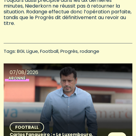
Toujours aussi précipité dans les dix dernières
minutes, Niederkorn ne réussit pas à retourner la
situation. Rodange effectue donc l’opération parfaite,
tandis que le Progrès dit définitivement au revoir au
titre.
Tags: 
BGL Ligue
Football
Progrès
rodange
07/08/2026
ABONNÉ
FOOTBALL
Carlos Fangueiro : « Le Luxembourg,