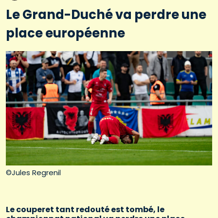
Le Grand-Duché va perdre une
place européenne
©Jules Regrenil
Le couperet tant redouté est tombé, le