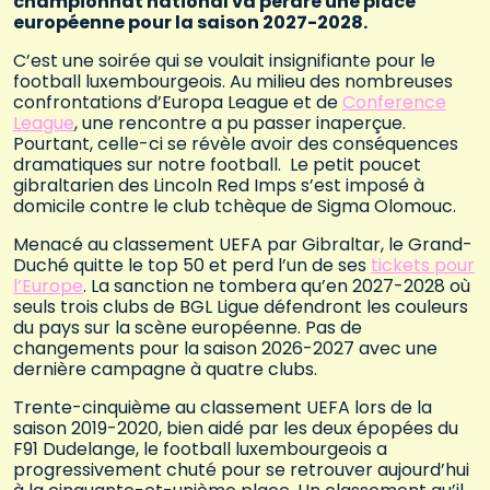
championnat national va perdre une place
européenne pour la saison 2027-2028.
C’est une soirée qui se voulait insignifiante pour le
football luxembourgeois. Au milieu des nombreuses
confrontations d’Europa League et de
Conference
League
, une rencontre a pu passer inaperçue.
Pourtant, celle-ci se révèle avoir des conséquences
dramatiques sur notre football. Le petit poucet
gibraltarien des Lincoln Red Imps s’est imposé à
domicile contre le club tchèque de Sigma Olomouc.
Menacé au classement UEFA par Gibraltar, le Grand-
Duché quitte le top 50 et perd l’un de ses
tickets pour
l’Europe
. La sanction ne tombera qu’en 2027-2028 où
seuls trois clubs de BGL Ligue défendront les couleurs
du pays sur la scène européenne. Pas de
changements pour la saison 2026-2027 avec une
dernière campagne à quatre clubs.
Trente-cinquième au classement UEFA lors de la
saison 2019-2020, bien aidé par les deux épopées du
F91 Dudelange, le football luxembourgeois a
progressivement chuté pour se retrouver aujourd’hui