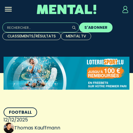
Rechercher :
S'ABONNER
Quand les résultats de l'auto-complétion sont disponibles, u
CLASSEMENTS/RÉSULTATS
MENTAL TV
FOOTBALL
12/12/2025
Thomas Kauffmann