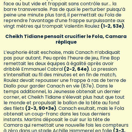
face au but vide et frappait sans contrôle sur… la
barre transversale. Pas de quoi le perturber puisqu’à
peine une minute plus tard, il permettait au Fola de
reprendre l’avantage d’une frappe surpuissante aux
vingt mètres qui trompait Valentin Roulez
(1-2, 53e)
.
Cheikh Tidiane pensait crucifier le Fola, Camara
réplique
L’euphorie était eschoise, mais Canach n’abdiquait
pas pour autant. Peu après l’heure de jeu, Fine Bop
remettait les deux équipes à égalité après avoir
dribblé Emmanuel Cabral
(2-2, 64e)
. La pression
s’intensifiait au fil des minutes et en fin de match,
Roulez devait repousser une frappe à ras de terre de
Diallo pour garder Canach en vie (87e). Dans le
temps additionnel, la Jeunesse obtenait un dernier
corner, et Cheikh Tidiane s’élevait plus haut que tout
le monde et propulsait le ballon de la tête au fond
des filets
(2-3, 90+3e)
. Canach exultait, mais le Fola
obtenait un coup-franc dans les tous derniers
instants. Martins déposait le cuir sur la tête de
Camara qui remettait une nouvelle fois les compteurs
à zéro dans un stade Achille Hammerel en folie
(3-3,