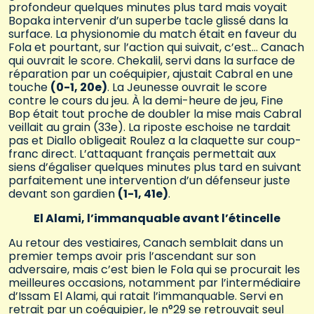
profondeur quelques minutes plus tard mais voyait
Bopaka intervenir d’un superbe tacle glissé dans la
surface. La physionomie du match était en faveur du
Fola et pourtant, sur l’action qui suivait, c’est… Canach
qui ouvrait le score. Chekalil, servi dans la surface de
réparation par un coéquipier, ajustait Cabral en une
touche
(0-1, 20e)
. La Jeunesse ouvrait le score
contre le cours du jeu. À la demi-heure de jeu, Fine
Bop était tout proche de doubler la mise mais Cabral
veillait au grain (33e). La riposte eschoise ne tardait
pas et Diallo obligeait Roulez a la claquette sur coup-
franc direct. L’attaquant français permettait aux
siens d’égaliser quelques minutes plus tard en suivant
parfaitement une intervention d’un défenseur juste
devant son gardien
(1-1, 41e)
.
El Alami, l’immanquable avant l’étincelle
Au retour des vestiaires, Canach semblait dans un
premier temps avoir pris l’ascendant sur son
adversaire, mais c’est bien le Fola qui se procurait les
meilleures occasions, notamment par l’intermédiaire
d’Issam El Alami, qui ratait l’immanquable. Servi en
retrait par un coéquipier, le n°29 se retrouvait seul