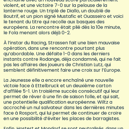
violent, et une victoire 7-0 sur la pelouse de la
lanterne rouge. Un triplé de Diallo, un doublé de
Boutrif, et un pion signé Mustafic et Ouasseiro et voici
le tenant du titre qui recolle aux basques des
européens. La rencontre était plié dès la 10e minute,
le Fola menant alors déjà 0-2.
À l’instar du Racing, Strassen fait une bien mauvaise
opération, dans une rencontre pourtant plus
qu’abordable. Une défaite 1-0 dans les derniers
instants contre Rodange, déja condamné, qui ne fait
pas les affaires des joueurs de Christian Lutz, qui
semblent définitivement faire une croix sur l’Europe.
La Jeunesse elle a encore enchaîné une nouvelle
victoie face à Ettelbruck et un deuxième carton
d’affilée 5-1. Un troisième succès consécutif qui leur
permet de rêver à une fin de saison folle, et qui sait,
une potentielle qualification européenne. Wiltz a
accroché un nul salvateur dans les dernières minutes
face à Rosport, qui lui permet de continuer de croire
en une possibilité d’éviter les places de barragistes.
Enfin, Hostert et Mondorf se sont neutralisés, dans un