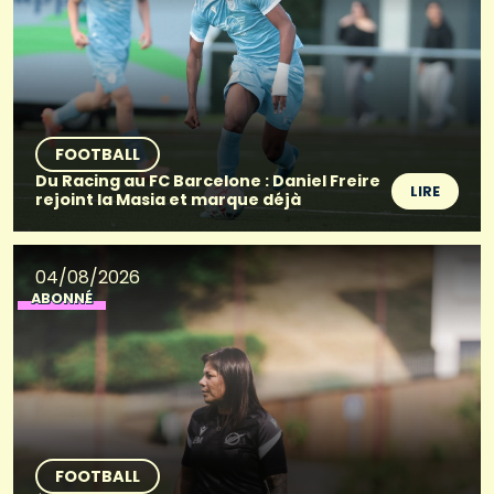
FOOTBALL
Du Racing au FC Barcelone : Daniel Freire
LIRE
rejoint la Masia et marque déjà
04/08/2026
ABONNÉ
FOOTBALL