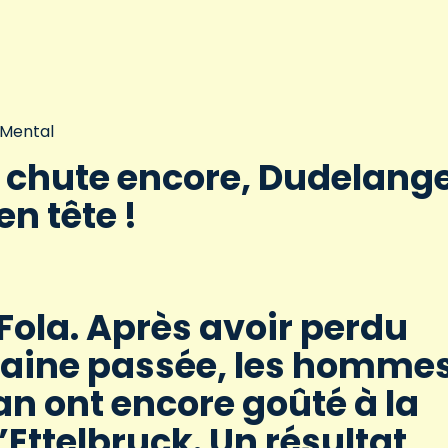
 Mental
a chute encore, Dudelang
n tête !
Fola. Après avoir perdu
maine passée, les homme
n ont encore goûté à la
d’Ettelbruck. Un résultat