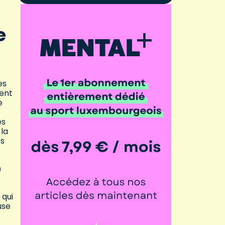
e
es
ment
e
es
 la
ps
0
 qui
use