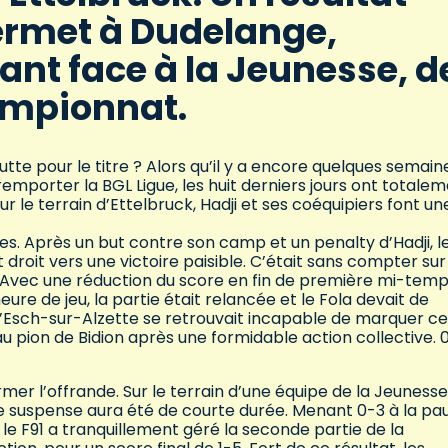
ermet à Dudelange,
nt face à la Jeunesse, d
ampionnat.
tte pour le titre ? Alors qu’il y a encore quelques semain
 remporter la BGL Ligue, les huit derniers jours ont totale
r le terrain d’Ettelbruck, Hadji et ses coéquipiers font un
tes. Après un but contre son camp et un penalty d’Hadji, l
droit vers une victoire paisible. C’était sans compter sur
as. Avec une réduction du score en fin de première mi-tem
ure de jeu, la partie était relancée et le Fola devait de
 d’Esch-sur-Alzette se retrouvait incapable de marquer ce
au pion de Bidion après une formidable action collective. 
mer l’offrande. Sur le terrain d’une équipe de la Jeunesse
, le suspense aura été de courte durée. Menant 0-3 à la pa
le F91 a tranquillement géré la seconde partie de la