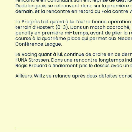
rencontre en continuant son entreprise de destructi
Dudelangeois se retrouvent donc sur la première
demain, et la rencontre en retard du Fola contre W
Le Progrès fait quand à lui l’autre bonne opératio
terrain d’Hostert (0-3). Dans un match accroché, l
penalty en première mi-temps, avant de plier la r
course à la quatrième place qui permet aux Niederk
Conférence League.
Le Racing quant à lui, continue de croire en ce der
l’UNA Strassen. Dans une rencontre longtemps indéc
Régis Brouard a finalement pris le dessus avec un
Ailleurs, Wiltz se relance après deux défaites cons