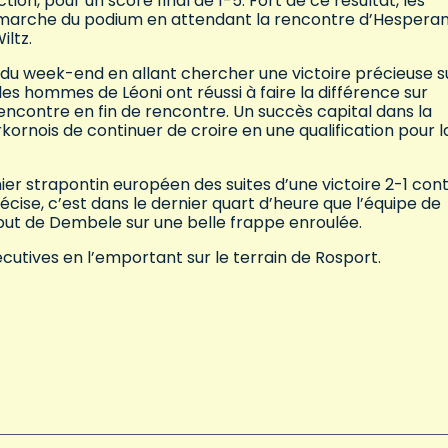
on, pour un score final de 1-5. Fort de ce résultat, les
 marche du podium en attendant la rencontre d’Hespera
iltz.
n du week-end en allant chercher une victoire précieuse su
es hommes de Léoni ont réussi à faire la différence sur
encontre en fin de rencontre. Un succès capital dans la
ornois de continuer de croire en une qualification pour l
nier strapontin européen des suites d’une victoire 2-1 con
ise, c’est dans le dernier quart d’heure que l’équipe de
 but de Dembele sur une belle frappe enroulée.
écutives en l’emportant sur le terrain de Rosport.