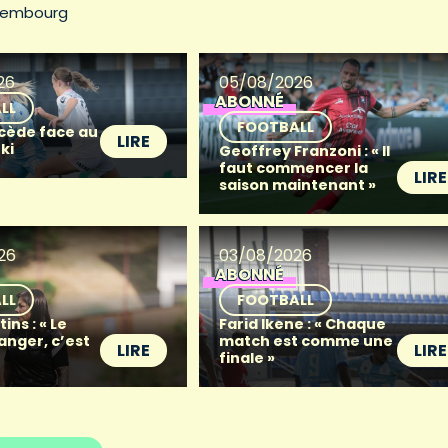
xembourg
26
05/08/2026
ABONNÉ
LL
FOOTBALL
 cède face au
LIRE
ki
Geoffrey Franzoni : « Il
faut commencer la
LIRE
saison maintenant »
26
03/08/2026
ABONNÉ
LL
FOOTBALL
ins : « Le
Farid Ikene : « Chaque
anger, c’est
match est comme une
LIRE
LIRE
finale »