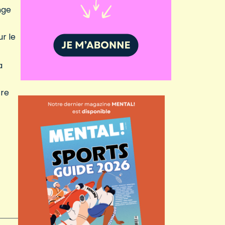
nge
r le
a
tre