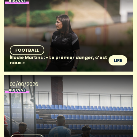
ABONNÉ
FOOTBALL
Élodie Martins : « Le premier danger, c’est
LIRE
nous »
03/08/2026
ABONNÉ