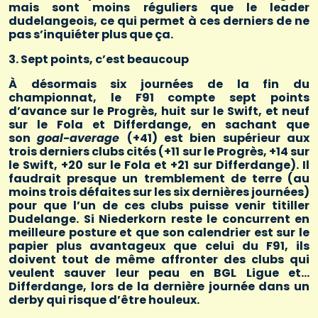
mais sont moins réguliers que le leader
dudelangeois, ce qui permet à ces derniers de ne
pas s’inquiéter plus que ça.
3. Sept points, c’est beaucoup
À désormais six journées de la fin du
championnat, le F91 compte sept points
d’avance sur le Progrès, huit sur le Swift, et neuf
sur le Fola et Differdange, en sachant que
son
goal-average
(+41) est bien supérieur aux
trois derniers clubs cités (+11 sur le Progrès, +14 sur
le Swift, +20 sur le Fola et +21 sur Differdange). Il
faudrait presque un tremblement de terre (au
moins trois défaites sur les six dernières journées)
pour que l’un de ces clubs puisse venir titiller
Dudelange. Si Niederkorn reste le concurrent en
meilleure posture et que son calendrier est sur le
papier plus avantageux que celui du F91, ils
doivent tout de même affronter des clubs qui
veulent sauver leur peau en BGL Ligue et…
Differdange, lors de la dernière journée dans un
derby qui risque d’être houleux.