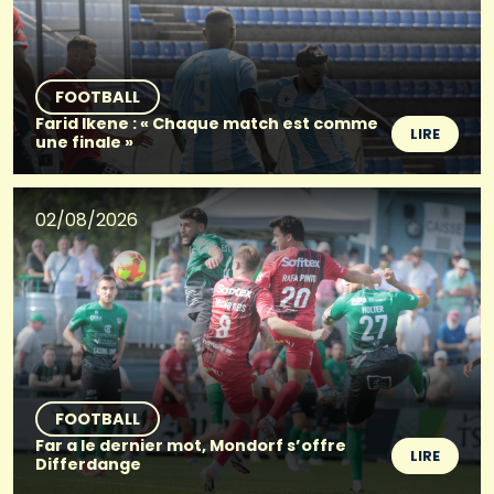
FOOTBALL
Farid Ikene : « Chaque match est comme
LIRE
une finale »
02/08/2026
FOOTBALL
Far a le dernier mot, Mondorf s’offre
LIRE
Differdange