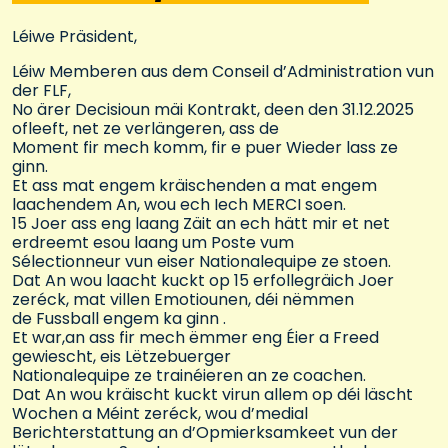
Léiwe Präsident,
Léiw Memberen aus dem Conseil d’Administration vun
der FLF,
No ärer Decisioun mäi Kontrakt, deen den 31.12.2025
ofleeft, net ze verlängeren, ass de
Moment fir mech komm, fir e puer Wieder lass ze
ginn.
Et ass mat engem kräischenden a mat engem
laachendem An, wou ech Iech MERCI soen.
15 Joer ass eng laang Zäit an ech hätt mir et net
erdreemt esou laang um Poste vum
Sélectionneur vun eiser Nationalequipe ze stoen.
Dat An wou laacht kuckt op 15 erfollegräich Joer
zeréck, mat villen Emotiounen, déi nëmmen
de Fussball engem ka ginn .
Et war,an ass fir mech ëmmer eng Éier a Freed
gewiescht, eis Lëtzebuerger
Nationalequipe ze trainéieren an ze coachen.
Dat An wou kräischt kuckt virun allem op déi läscht
Wochen a Méint zeréck, wou d’medial
Berichterstattung an d’Opmierksamkeet vun der