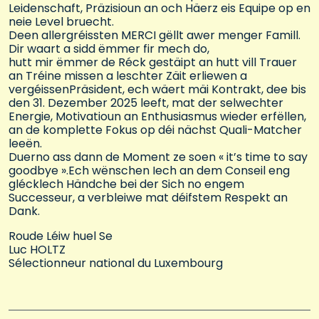
Leidenschaft, Präzisioun an och Häerz eis Equipe op en
neie Level bruecht.
Deen allergréissten MERCI gëllt awer menger Famill.
Dir waart a sidd ëmmer fir mech do,
hutt mir ëmmer de Réck gestäipt an hutt vill Trauer
an Tréine missen a leschter Zäit erliewen a
vergéissenPräsident, ech wäert mäi Kontrakt, dee bis
den 31. Dezember 2025 leeft, mat der selwechter
Energie, Motivatioun an Enthusiasmus wieder erfëllen,
an de komplette Fokus op déi nächst Quali-Matcher
leeën.
Duerno ass dann de Moment ze soen « it’s time to say
goodbye ».Ech wënschen Iech an dem Conseil eng
glécklech Händche bei der Sich no engem
Successeur, a verbleiwe mat déifstem Respekt an
Dank.
Roude Léiw huel Se
Luc HOLTZ
Sélectionneur national du Luxembourg