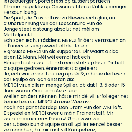
lëtzebuerger Sportspress op aussersportlech
Theme respektiv op Onwourechten a Kritik u menger
Persoun loung.
De Sport, de Fussball ass zu Niewesaach ginn, an
d’Unerkennung vun der Leeschtung vun de
Jonge steet a stoung absolut net méi am
Mëttelpunkt.
Ech soen Iech, Präsident, MERCI fir äert Vertrauen an
d’Ënnerstëtzung iwwert all déi Joren.
E grousse MERCI un eis Supporter. Dir waart a sidd
eisen 12. Mann. Méi wéi eemol hat ech
Héngerhaut a war oft extreem stolz op Iech. Dir hutt
d’Equipe gedroen, ënnerstëtzt a gefeiert.
Jo, ech war a sinn houfreg op déi Symbiose déi tëscht
der Equipe an Iech entstan ass.
MERCI virun allem menge Spiller, ob dat 1, 3, 5 oder 15
Joer waren. Ouni ären Asaz, äre
Wëllen an äert Kënnen, hätte mir déi vill Erfolleger net
kënne feieren. MERC! An eise Wee ass
nach net ganz fäerdeg. Den Dram vun der WM lieft.
E speziellen MERCI awer u mäin Trainerstaff. Mir
waren ëmmer en « Team »! Gedriwwe vun
der Obsessioun d’Equipe an all Spiller eenzel besser
ze maachen, hu mir mat vill Kompetenz,