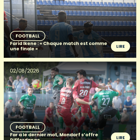
FOOTBALL
Farid Ikene : « Chaque match est comme
LIRE
une finale »
02/08/2026
FOOTBALL
Far a le dernier mot, Mondorf s’offre
LIRE