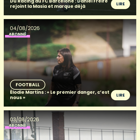
Du Racing au FC Barcelone : Daniel Freire
LIRE
rejoint la Masia et marque déjà
04/08/2026
ABONNÉ
FOOTBALL
Élodie Martins : « Le premier danger, c’est
LIRE
nous »
03/08/2026
ABONNÉ