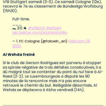
VfB Stuttgart samedi (3-0). Ce samedi Cologne (12e),
recevra le 7e au classement de Bundesliga Wolfsburg
(15h30).
Full-time.
___
🐊 3:0 🐐
#VfBKOE
#effzeh
pic.twitter.com/eXzmm1vKRu
February 18,
— 1. FC Cologne (@fckoeln_en)
2023
Al Wehda freiné
Si le club de Gerson Rodrigues est parvenu à stopper
sa spirale négative de trois défaites consécutives, il a
dû malgré tout se contenter du point du nul face à Al-
Raed (2-2). Le Luxembourgeois a disputé les 90
minutes de la rencontre mais n’a pas encore
retrouvé le chemin du but. Relégable désormais, Al
Wehda se déplacera à Abha vendredi (14h).