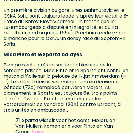
En première division bulgare, Enes Mahmutovic et le
CSKA Sofia sont toujours leaders après leur victoire 3-
1 face au Botev Plovdiv samedi. Un match que le
Luxembourgeois a disputé en intégralité, et où il a
récolté un carton jaune (65e). Prochain rendez-vous
dimanche pour le CSKA, un derby face au Septemvri
Sofia.
Mica Pinto et le Sparta balayés
Bien présent après sa sortie sur blessure de la
semaine passée, Mica Pinto et le Sparta ont connu un
match difficile sur la pelouse de l’Ajax Amsterdam (4-
0). Le latéral a laissé ses coéquipiers en deuxième
période (72e) remplacé par Aaron Meijers. Au
classement le Sparta est toujours 6e, trois points
derrière Twente. Prochain match pour les
Rotterdamois ce vendredi (20h) contre Utrecht, à
trois unités en embuscade…
71. Sparta wisselt voor het eerst: Meijers en
Van Mullem komen erin voor Pinto en Van
Crooij.
#ajaspa