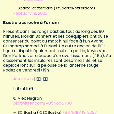
— Sparta Rotterdam (@SpartaRotterdam)
February 19, 2023
Bastia accroché à Furiani
Présent dans les rangs bastiais tout au long des 90
minutes, Florian Bohnert et ses coéquipiers ont dû se
contenter du point du match nul face à l’En Avant
Guingamp samedi à Furiani. Un autre ancien de BGL
Ligue a disputé également toute la partie, Kevin Van
Den Kerkhof, et a écopé d’un avertissement (48e). Au
classement les insulaires sont désormais 8e, et se
déplaceront sur la pelouse de la lanterne rouge
Rodez ce vendredi (19h).
#SCBEAG
| 1️⃣-1️⃣
I ritratti 📸
© Alex Negroni
pic.twitter.com/vU5NoqGYJ0
February 19, 2023
— SC Bastia (@SCBastia)