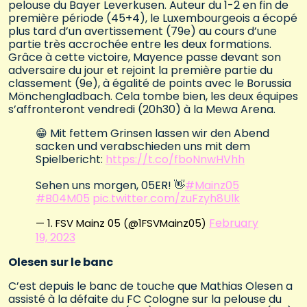
pelouse du Bayer Leverkusen. Auteur du 1-2 en fin de
première période (45+4), le Luxembourgeois a écopé
plus tard d’un avertissement (79e) au cours d’une
partie très accrochée entre les deux formations.
Grâce à cette victoire, Mayence passe devant son
adversaire du jour et rejoint la première partie du
classement (9e), à égalité de points avec le Borussia
Mönchengladbach. Cela tombe bien, les deux équipes
s’affronteront vendredi (20h30) à la Mewa Arena.
😁 Mit fettem Grinsen lassen wir den Abend
sacken und verabschieden uns mit dem
Spielbericht:
https://t.co/fboNnwHVhh
Sehen uns morgen, 05ER! 👋
#Mainz05
#B04M05
pic.twitter.com/zuFzyh8Ulk
February
— 1. FSV Mainz 05 (@1FSVMainz05)
19, 2023
Olesen sur le banc
C’est depuis le banc de touche que Mathias Olesen a
assisté à la défaite du FC Cologne sur la pelouse du