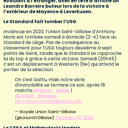
évoluant à l’étranger, avec en tête d’affiche un
Leandro Barreiro buteur lors de la victoire à
l’extérieur de Mayence à Leverkusen.
Le Standard fait tomber l’USG
Invaincue en 2023, l’Union Saint-Gilloise d’Anthony
Moris est tombée samedi à domicile (2-4) face au
Standard de Liège. Pas de conséquence au
classement pour l’USG toujours deuxième à sept
points de Genk, tandis que le Standard se rapproche
lui du top 4 grâce à cette victoire. Samedi (20h45)
c’est un déplacement à Westerlo (6e) qui attend le
portier de la sélection.
On s'est battu, mais notre série
d'invincibilité se termine ce soir, après 18
matchs.
@NatLot_Belgie
|
@LotNat_Belgique
pic.twitter.com/qq8gg2MJOb
— Royale Union Saint-Gilloise
February 18, 2023
(@UnionStGilloise)
Le CSKA et Mahmutovic leaders