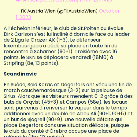
October
— FK Austria Wien (@FKAustriaWien)
1, 2023
A l’échelon inférieur, le club de St.Polten ou évolue
Dirk Carlson s’est lui incliné à domicile face au leader
de 2.Liga le Grazer AK (1-3). Le défenseur
luxembourgeois a cédé sa place en toute fin de
rencontre à Scharner (90+1). Troisième avec 16
points, le SKN se déplacera vendredi (18h10) à
Stripfing (8e, 13 points).
Scandinavie
En Suède, Seid Korac et Degerfors ont vécu une fin de
match cauchemardesque (3-2) sur la pelouse de
Sirius. Alors que les visiteurs menaient 0-2 grâce à des
buts de Orqvist (45+3) et Campos (58e), les locaux
sont parvenus à renverser la vapeur dans le temps
additionnel avec un doublé de Abou Ali (90+1, 90+5) et
un but de Sjogrell (90+9). Une nouvelle défaite qui
place Degerfors dans une situation délicate, puisque
le club du comté d’Örebro occupe une place de
relégable (15e, 23 points).