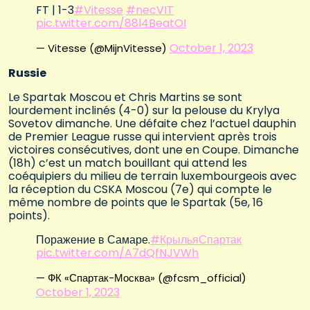
FT | 1-3
#Vitesse
#necVIT
pic.twitter.com/88l4BeatOI
October 1, 2023
— Vitesse (@MijnVitesse)
Russie
Le Spartak Moscou et Chris Martins se sont
lourdement inclinés (4-0) sur la pelouse du Krylya
Sovetov dimanche. Une défaite chez l’actuel dauphin
de Premier League russe qui intervient après trois
victoires consécutives, dont une en Coupe. Dimanche
(18h) c’est un match bouillant qui attend les
coéquipiers du milieu de terrain luxembourgeois avec
la réception du CSKA Moscou (7e) qui compte le
même nombre de points que le Spartak (5e, 16
points).
Поражение в Самаре.
#КрыльяСпартак
pic.twitter.com/A7dQfNJVWh
— ФК «Спартак-Москва» (@fcsm_official)
October 1, 2023