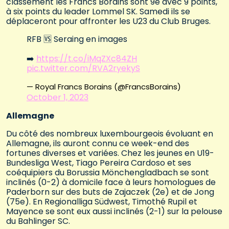
classement les Francs Borains sont 9e avec 9 points,
à six points du leader Lommel SK. Samedi ils se
déplaceront pour affronter les U23 du Club Bruges.
RFB 🆚 Seraing en images
➡️
https://t.co/iMqZXc84ZH
pic.twitter.com/RVA2ryekyS
— Royal Francs Borains (@FrancsBorains)
October 1, 2023
Allemagne
Du côté des nombreux luxembourgeois évoluant en
Allemagne, ils auront connu ce week-end des
fortunes diverses et variées. Chez les jeunes en U19-
Bundesliga West, Tiago Pereira Cardoso et ses
coéquipiers du Borussia Mönchengladbach se sont
inclinés (0-2) à domicile face à leurs homologues de
Paderborn sur des buts de Zajaczek (2e) et de Jong
(75e). En Regionalliga Südwest, Timothé Rupil et
Mayence se sont eux aussi inclinés (2-1) sur la pelouse
du Bahlinger SC.