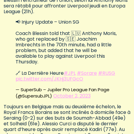
Blessin l’entraîneur de l’Union, selon lui Anthony Moris
sera rétabli pour affronter Liverpool jeudi en Europa
League (21h).
📢 Injury Update – Union SG
Coach Blessin told that 🇱🇺 Anthony Moris,
who got replaced by 🇸🇪 Joachim
Imbrechts in the 70th minute, had a little
problem, but added that he will be
available to play against Liverpool this
Thursday.
🔗 La Dernière Heure
#JPL
#Sorare
#RUSG
pic.twitter.com/JKHj3UFGcO
— SuperSub – Jupiler Pro League Fan Page
October 2, 2023
(@SupersubJPL)
Toujours en Belgique mais au deuxième échelon, le
Royal Francs Borains se sont inclinés à domicile face à
Seraing (0-2) sur des buts de Soumah-Abbad (49e)
et Solheid (61e). Alessio Curci a disputé le dernier
quart d’heure après avoir remplacé Kadiri (77e). Au