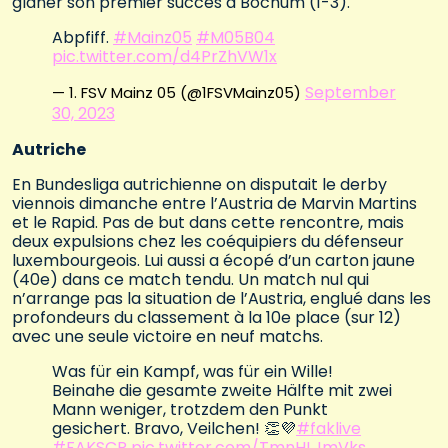
glaner son premier succès à Bochum (1-3).
Abpfiff.
#Mainz05
#M05B04
pic.twitter.com/d4PrZhVW1x
September
— 1. FSV Mainz 05 (@1FSVMainz05)
30, 2023
Autriche
En Bundesliga autrichienne on disputait le derby
viennois dimanche entre l’Austria de Marvin Martins
et le Rapid. Pas de but dans cette rencontre, mais
deux expulsions chez les coéquipiers du défenseur
luxembourgeois. Lui aussi a écopé d’un carton jaune
(40e) dans ce match tendu. Un match nul qui
n’arrange pas la situation de l’Austria, englué dans les
profondeurs du classement à la 10e place (sur 12)
avec une seule victoire en neuf matchs.
Was für ein Kampf, was für ein Wille!
Beinahe die gesamte zweite Hälfte mit zwei
Mann weniger, trotzdem den Punkt
gesichert. Bravo, Veilchen! 👏💜
#faklive
#FAKSCR
pic.twitter.com/TmnHLJmVks