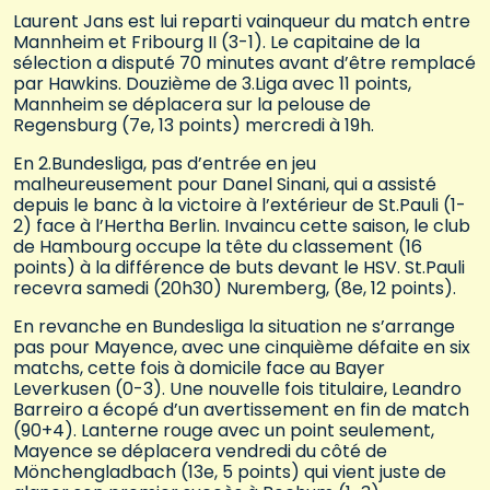
Laurent Jans est lui reparti vainqueur du match entre
Mannheim et Fribourg II (3-1). Le capitaine de la
sélection a disputé 70 minutes avant d’être remplacé
par Hawkins. Douzième de 3.Liga avec 11 points,
Mannheim se déplacera sur la pelouse de
Regensburg (7e, 13 points) mercredi à 19h.
En 2.Bundesliga, pas d’entrée en jeu
malheureusement pour Danel Sinani, qui a assisté
depuis le banc à la victoire à l’extérieur de St.Pauli (1-
2) face à l’Hertha Berlin. Invaincu cette saison, le club
de Hambourg occupe la tête du classement (16
points) à la différence de buts devant le HSV. St.Pauli
recevra samedi (20h30) Nuremberg, (8e, 12 points).
En revanche en Bundesliga la situation ne s’arrange
pas pour Mayence, avec une cinquième défaite en six
matchs, cette fois à domicile face au Bayer
Leverkusen (0-3). Une nouvelle fois titulaire, Leandro
Barreiro a écopé d’un avertissement en fin de match
(90+4). Lanterne rouge avec un point seulement,
Mayence se déplacera vendredi du côté de
Mönchengladbach (13e, 5 points) qui vient juste de