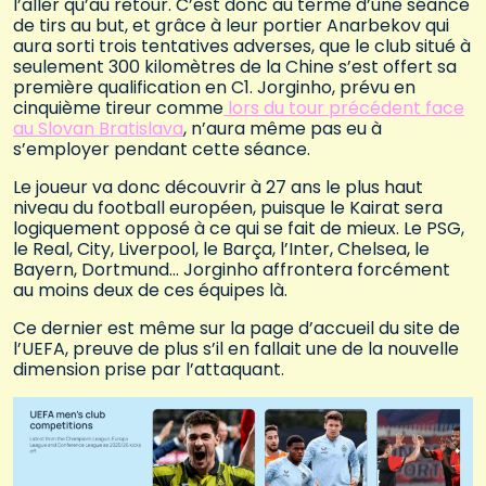
l’aller qu’au retour. C’est donc au terme d’une séance
de tirs au but, et grâce à leur portier Anarbekov qui
aura sorti trois tentatives adverses, que le club situé à
seulement 300 kilomètres de la Chine s’est offert sa
première qualification en C1. Jorginho, prévu en
cinquième tireur comme
lors du tour précédent face
au Slovan Bratislava
, n’aura même pas eu à
s’employer pendant cette séance.
Le joueur va donc découvrir à 27 ans le plus haut
niveau du football européen, puisque le Kairat sera
logiquement opposé à ce qui se fait de mieux. Le PSG,
le Real, City, Liverpool, le Barça, l’Inter, Chelsea, le
Bayern, Dortmund… Jorginho affrontera forcément
au moins deux de ces équipes là.
Ce dernier est même sur la page d’accueil du site de
l’UEFA, preuve de plus s’il en fallait une de la nouvelle
dimension prise par l’attaquant.