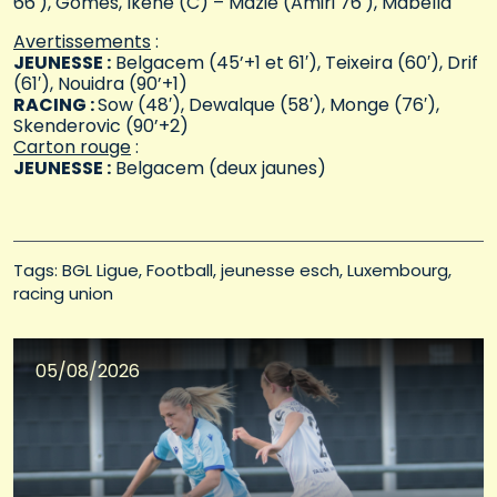
66′), Gomes, Ikene (C) – Mazié (Amiri 76′), Mabella
Avertissements
:
JEUNESSE :
Belgacem (45’+1 et 61′), Teixeira (60′), Drif
(61′), Nouidra (90’+1)
RACING :
Sow (48′), Dewalque (58′), Monge (76′),
Skenderovic (90’+2)
Carton rouge
:
JEUNESSE :
Belgacem (deux jaunes)
Tags: 
BGL Ligue
Football
jeunesse esch
Luxembourg
racing union
05/08/2026