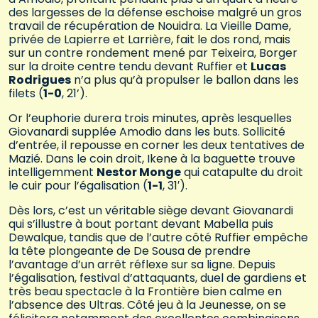
des largesses de la défense eschoise malgré un gros
travail de récupération de Nouidra. La Vieille Dame,
privée de Lapierre et Larrière, fait le dos rond, mais
sur un contre rondement mené par Teixeira, Borger
sur la droite centre tendu devant Ruffier et
Lucas
Rodrigues
n’a plus qu’à propulser le ballon dans les
filets (
1-0
, 21’).
Or l’euphorie durera trois minutes, après lesquelles
Giovanardi supplée Amodio dans les buts. Sollicité
d’entrée, il repousse en corner les deux tentatives de
Mazié. Dans le coin droit, Ikene à la baguette trouve
intelligemment
Nestor Monge
qui catapulte du droit
le cuir pour l’égalisation (
1-1
, 31′).
Dès lors, c’est un véritable siège devant Giovanardi
qui s’illustre à bout portant devant Mabella puis
Dewalque, tandis que de l’autre côté Ruffier empêche
la tête plongeante de De Sousa de prendre
l’avantage d’un arrêt réflexe sur sa ligne. Depuis
l’égalisation, festival d’attaquants, duel de gardiens et
très beau spectacle à la Frontière bien calme en
l’absence des Ultras. Côté jeu à la Jeunesse, on se