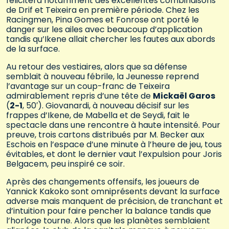
félicitera notamment des excellentes combinaisons
de Drif et Teixeira en première période. Chez les
Racingmen, Pina Gomes et Fonrose ont porté le
danger sur les ailes avec beaucoup d’application
tandis qu’Ikene allait chercher les fautes aux abords
de la surface.
Au retour des vestiaires, alors que sa défense
semblait à nouveau fébrile, la Jeunesse reprend
l’avantage sur un coup-franc de Teixeira
admirablement repris d’une tête de
Mickaël Garos
(
2-1
, 50′). Giovanardi, à nouveau décisif sur les
frappes d’Ikene, de Mabella et de Seydi, fait le
spectacle dans une rencontre à haute intensité. Pour
preuve, trois cartons distribués par M. Becker aux
Eschois en l’espace d’une minute à l’heure de jeu, tous
évitables, et dont le dernier vaut l’expulsion pour Joris
Belgacem, peu inspiré ce soir.
Après des changements offensifs, les joueurs de
Yannick Kakoko sont omniprésents devant la surface
adverse mais manquent de précision, de tranchant et
d’intuition pour faire pencher la balance tandis que
l’horloge tourne. Alors que les planètes semblaient