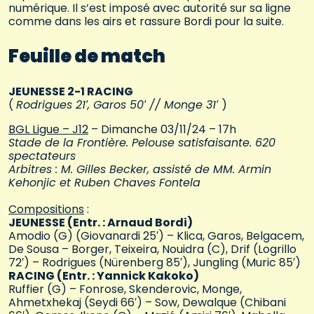
numérique. Il s’est imposé avec autorité sur sa ligne
comme dans les airs et rassure Bordi pour la suite.
Feuille de match
JEUNESSE 2-1 RACING
(
Rodrigues 21′, Garos 50′ // Monge 31′
)
BGL Ligue – J12
– Dimanche 03/11/24 – 17h
Stade de la Frontière. Pelouse satisfaisante. 620
spectateurs
Arbitres : M. Gilles Becker, assisté de MM. Armin
Kehonjic et Ruben Chaves Fontela
Compositions
:
JEUNESSE (Entr. : Arnaud Bordi)
Amodio (G) (Giovanardi 25′) – Klica, Garos, Belgacem,
De Sousa – Borger, Teixeira, Nouidra (C), Drif (Logrillo
72′) – Rodrigues (Nürenberg 85′), Jungling (Muric 85′)
RACING (Entr. : Yannick Kakoko)
Ruffier (G) – Fonrose, Skenderovic, Monge,
Ahmetxhekaj (Seydi 66′) – Sow, Dewalque (Chibani