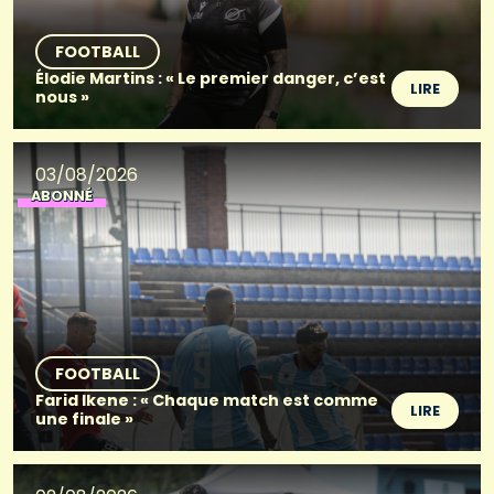
FOOTBALL
Élodie Martins : « Le premier danger, c’est
LIRE
nous »
03/08/2026
ABONNÉ
FOOTBALL
Farid Ikene : « Chaque match est comme
LIRE
une finale »