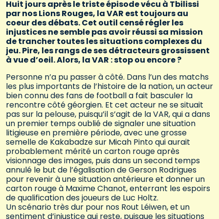
Huit jours après le triste épisode vécu à Tbilissi
par nos Lions Rouges, la VAR est toujours au
coeur des débats. Cet outil censé régler les
injustices ne semble pas avoir réussi sa mission
de trancher toutes les situations complexes du
jeu. Pire, les rangs de ses détracteurs grossissent
à vue d’oeil. Alors, la VAR : stop ou encore ?
Personne n’a pu passer à côté. Dans l’un des matchs
les plus importants de l’histoire de la nation, un acteur
bien connu des fans de football a fait basculer la
rencontre côté géorgien. Et cet acteur ne se situait
pas sur la pelouse, puisqu’il s’agit de la VAR, qui a dans
un premier temps oublié de signaler une situation
litigieuse en première période, avec une grosse
semelle de Kakabadze sur Micah Pinto qui aurait
probablement mérité un carton rouge après
visionnage des images, puis dans un second temps
annulé le but de l’égalisation de Gerson Rodrigues
pour revenir à une situation antérieure et donner un
carton rouge à Maxime Chanot, enterrant les espoirs
de qualification des joueurs de Luc Holtz.
Un scénario très dur pour nos Rout Léiwen, et un
sentiment d’injustice qui reste, puisque les situations