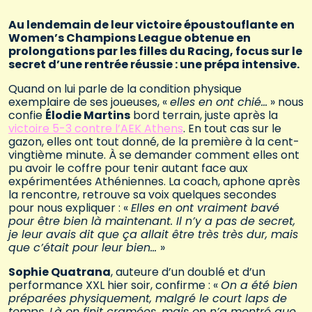
Au lendemain de leur victoire époustouflante en
Women’s Champions League obtenue en
prolongations par les filles du Racing, focus sur le
secret d’une rentrée réussie : une prépa intensive.
Quand on lui parle de la condition physique
exemplaire de ses joueuses, «
elles en ont chié…
» nous
confie
Élodie Martins
bord terrain, juste après la
victoire 5-3 contre l’AEK Athens
. En tout cas sur le
gazon, elles ont tout donné, de la première à la cent-
vingtième minute. À se demander comment elles ont
pu avoir le coffre pour tenir autant face aux
expérimentées Athéniennes. La coach, aphone après
la rencontre, retrouve sa voix quelques secondes
pour nous expliquer : «
Elles en ont vraiment bavé
pour être bien là maintenant. Il n’y a pas de secret,
je leur avais dit que ça allait être très très dur, mais
que c’était pour leur bien…
»
Sophie Quatrana
, auteure d’un doublé et d’un
performance XXL hier soir, confirme : «
On a été bien
préparées physiquement, malgré le court laps de
temps. Là on finit cramées, mais on n’a montré que