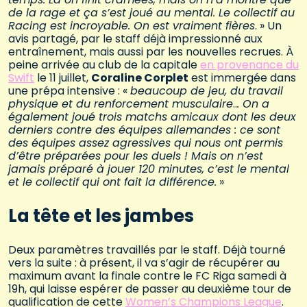
de la rage et ça s’est joué au mental. Le collectif au
Racing est incroyable. On est vraiment fières
. » Un
avis partagé, par le staff déjà impressionné aux
entraînement, mais aussi par les nouvelles recrues. À
peine arrivée au club de la capitale
en provenance du
Swift
le 11 juillet,
Coraline Corplet
est immergée dans
une prépa intensive : «
beaucoup de jeu, du travail
physique et du renforcement musculaire
..
. On a
également joué trois matchs amicaux dont les deux
derniers contre des équipes allemandes : ce sont
des équipes assez agressives qui nous ont permis
d’être préparées pour les duels ! Mais on n’est
jamais préparé à jouer 120 minutes, c’est le mental
et le collectif qui ont fait la différence.
»
La tête et les jambes
Deux paramètres travaillés par le staff. Déjà tourné
vers la suite : à présent, il va s’agir de récupérer au
maximum avant la finale contre le FC Riga samedi à
19h, qui laisse espérer de passer au deuxième tour de
qualification de cette
Women’s Champions League
.