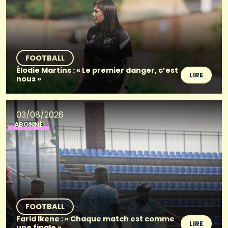
FOOTBALL
Élodie Martins : « Le premier danger, c’est
LIRE
nous »
03/08/2026
ABONNÉ
FOOTBALL
Farid Ikene : « Chaque match est comme
LIRE
une finale »