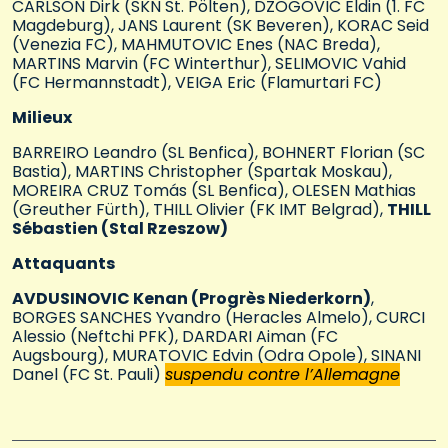
CARLSON Dirk (SKN St. Pölten), DZOGOVIC Eldin (1. FC
Magdeburg), JANS Laurent (SK Beveren), KORAC Seid
(Venezia FC), MAHMUTOVIC Enes (NAC Breda),
MARTINS Marvin (FC Winterthur), SELIMOVIC Vahid
(FC Hermannstadt), VEIGA Eric (Flamurtari FC)
Milieux
BARREIRO Leandro (SL Benfica), BOHNERT Florian (SC
Bastia), MARTINS Christopher (Spartak Moskau),
MOREIRA CRUZ Tomás (SL Benfica), OLESEN Mathias
(Greuther Fürth), THILL Olivier (FK IMT Belgrad),
THILL
Sébastien (Stal Rzeszow)
Attaquants
AVDUSINOVIC Kenan (Progrès Niederkorn)
,
BORGES SANCHES Yvandro (Heracles Almelo), CURCI
Alessio (Neftchi PFK), DARDARI Aiman (FC
Augsbourg), MURATOVIC Edvin (Odra Opole), SINANI
Danel (FC St. Pauli)
suspendu contre l’Allemagne