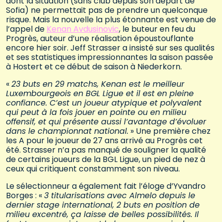
dont la situation (sans club depuis son départ de
Sofia) ne permettait pas de prendre un quelconque
risque. Mais la nouvelle la plus étonnante est venue de
l’appel de
Kenan Avdusinovic
, le buteur en feu du
Progrès, auteur d’une réalisation époustouflante
encore hier soir. Jeff Strasser a insisté sur ses qualités
et ses statistiques impressionnantes la saison passée
à Hostert et ce début de saison à Niederkorn.
«
23 buts en 29 matchs, Kenan est le meilleur
Luxembourgeois en BGL Ligue et il est en pleine
confiance. C’est un joueur atypique et polyvalent
qui peut à la fois jouer en pointe ou en milieu
offensif, et qui présente aussi l’avantage d’évoluer
dans le championnat national.
» Une première chez
les A pour le joueur de 27 ans arrivé au Progrès cet
été. Strasser n’a pas manqué de souligner la qualité
de certains joueurs de la BGL Ligue, un pied de nez à
ceux qui critiquent constamment son niveau.
Le sélectionneur a également fait l’éloge d’Yvandro
Borges : «
3 titularisations avec Almelo depuis le
dernier stage international, 2 buts en position de
milieu excentré, ça laisse de belles possibilités. Il