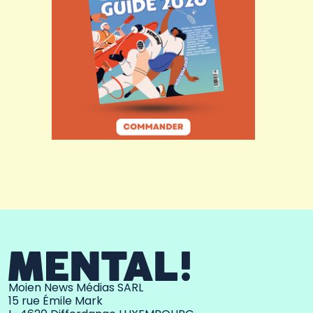
Moien News Médias SARL
15 rue Émile Mark