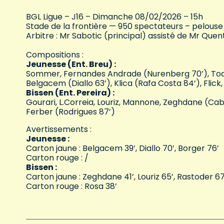
BGL Ligue – J16 – Dimanche 08/02/2026 – 15h
Stade de la frontière — 950 spectateurs – pelouse
Arbitre : Mr Sabotic (principal) assisté de Mr Quen
Compositions :
Jeunesse (Ent. Breu) :
Sommer, Fernandes Andrade (Nurenberg 70’), Todoro
Belgacem (Diallo 63’), Klica (Rafa Costa 84’), Flick
Bissen (Ent. Pereira) :
Gourari, L.Correia, Louriz, Mannone, Zeghdane (Cabra
Ferber (Rodrigues 87’)
Avertissements :
Jeunesse :
Carton jaune : Belgacem 39’, Diallo 70’, Borger 76’
Carton rouge : /
Bissen :
Carton jaune : Zeghdane 41’, Louriz 65’, Rastoder 67’
Carton rouge : Rosa 38’