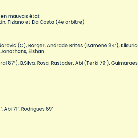
 en mauvais état
tin, Tiziano et Da Costa (4e arbitre)
vic (C), Borger, Andrade Brites (Isamene 84’), Klisuric
, Jonathans, Elshan
l 87’), B.Silva, Rosa, Rastoder, Abi (Terki 79’), Guimaraes
, Abi 71’, Rodrigues 89’