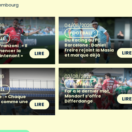
embourg
26
04/08/2026
FOOTBALL
LL
Du Racing au FC
Barcelone : Daniel
anzoni : « Il
Freire rejoint la Masia
mencer la
LIRE
LIRE
et marque déjà
intenant »
26
02/08/2026
FOOTBALL
LL
Far a le dernier mot,
Mondorf s’offre
e : « Chaque
LIRE
Differdange
t comme une
LIRE