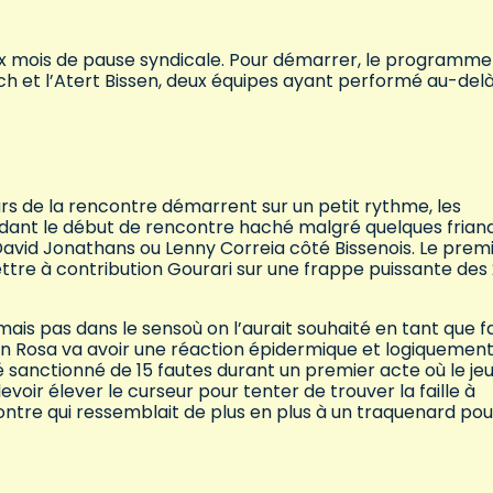
eux mois de pause syndicale. Pour démarrer, le programme
ch et l’Atert Bissen, deux équipes ayant performé au-del
urs de la rencontre démarrent sur un petit rythme, les
ndant le début de rencontre haché malgré quelques frian
 David Jonathans ou Lenny Correia côté Bissenois. Le prem
mettre à contribution Gourari sur une frappe puissante des
mais pas dans le sensoù on l’aurait souhaité en tant que f
on Rosa va avoir une réaction épidermique et logiquement
é sanctionné de 15 fautes durant un premier acte où le je
voir élever le curseur pour tenter de trouver la faille à
ontre qui ressemblait de plus en plus à un traquenard pou