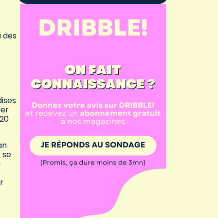
à des
dises
ier
 20
an
 se
u
r