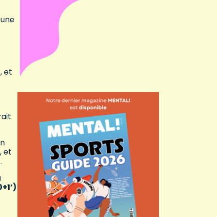
 une
, et
ait
on
, et
.
a
0+1’)