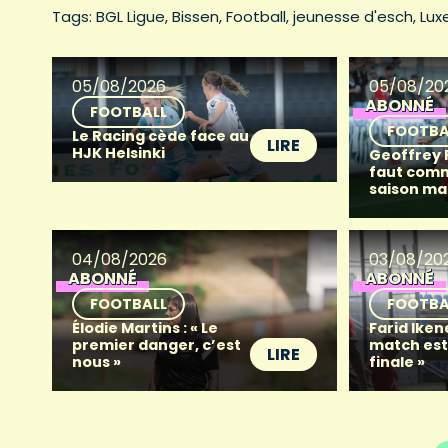
Tags: 
BGL Ligue
Bissen
Football
jeunesse d'esch
Lux
05/08/2026
05/08/20
ABONNÉ
FOOTBALL
FOOTBA
Le Racing cède face au
LIRE
HJK Helsinki
Geoffrey Fr
faut com
saison ma
04/08/2026
03/08/20
ABONNÉ
ABONNÉ
FOOTBALL
FOOTBA
Élodie Martins : « Le
Farid Iken
premier danger, c’est
match es
LIRE
nous »
finale »