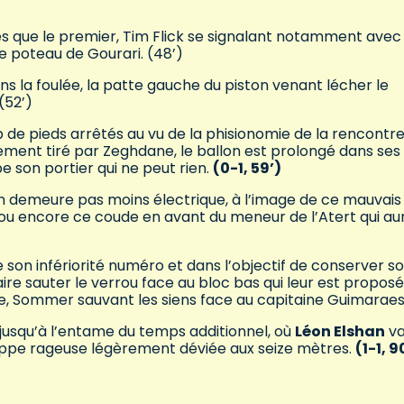
s que le premier, Tim Flick se signalant notamment avec
le poteau de Gourari. (48’)
s la foulée, la patte gauche du piston venant lécher le
(52’)
 de pieds arrêtés au vu de la phisionomie de la rencontre
tement tiré par Zeghdane, le ballon est prolongé dans ses
pe son portier qui ne peut rien.
(0-1, 59’)
’en demeure pas moins électrique, à l’image de ce mauvais
 ou encore ce coude en avant du meneur de l’Atert qui aur
 son infériorité numéro et dans l’objectif de conserver s
re sauter le verrou face au bloc bas qui leur est proposé
, Sommer sauvant les siens face au capitaine Guimaraes
é jusqu’à l’entame du temps additionnel, où
Léon Elshan
v
rappe rageuse légèrement déviée aux seize mètres.
(1-1, 9