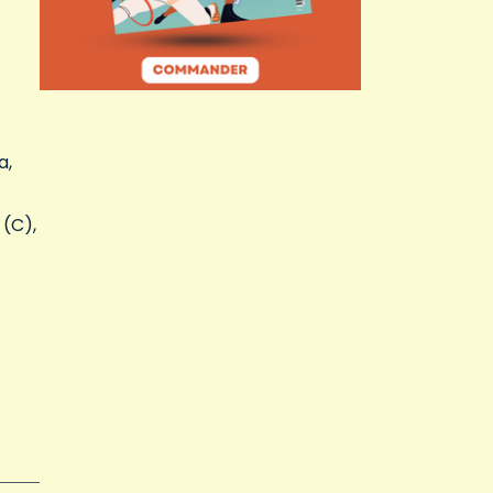
a,
 (C),