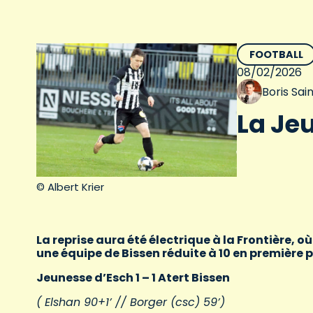
FOOTBALL
08/02/2026
Boris Sa
La Je
© Albert Krier
La reprise aura été électrique à la Frontière, 
une équipe de Bissen réduite à 10 en première 
Jeunesse d’Esch 1 – 1 Atert Bissen
( Elshan 90+1’ // Borger (csc) 59’)