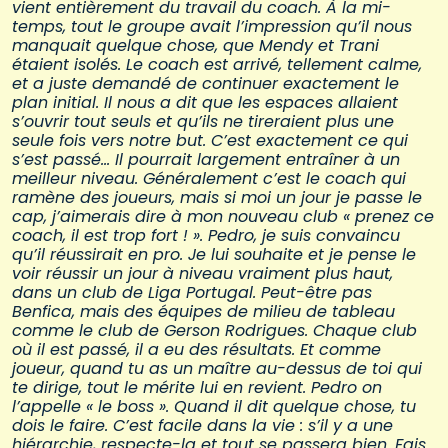
vient entièrement du travail du coach. À la mi-
temps, tout le groupe avait l’impression qu’il nous
manquait quelque chose, que Mendy et Trani
étaient isolés. Le coach est arrivé, tellement calme,
et a juste demandé de continuer exactement le
plan initial. Il nous a dit que les espaces allaient
s’ouvrir tout seuls et qu’ils ne tireraient plus une
seule fois vers notre but. C’est exactement ce qui
s’est passé… Il pourrait largement entraîner à un
meilleur niveau. Généralement c’est le coach qui
ramène des joueurs, mais si moi un jour je passe le
cap, j’aimerais dire à mon nouveau club « prenez ce
coach, il est trop fort ! ». Pedro, je suis convaincu
qu’il réussirait en pro. Je lui souhaite et je pense le
voir réussir un jour à niveau vraiment plus haut,
dans un club de Liga Portugal. Peut-être pas
Benfica, mais des équipes de milieu de tableau
comme le club de Gerson Rodrigues. Chaque club
où il est passé, il a eu des résultats. Et comme
joueur, quand tu as un maître au-dessus de toi qui
te dirige, tout le mérite lui en revient. Pedro on
l’appelle « le boss ». Quand il dit quelque chose, tu
dois le faire. C’est facile dans la vie : s’il y a une
hiérarchie, respecte-la et tout se passera bien. Fais