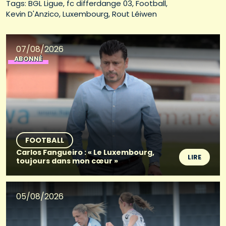
Tags: 
BGL Ligue
fc differdange 03
Football
Kevin D'Anzico
Luxembourg
Rout Léiwen
07/08/2026
ABONNÉ
FOOTBALL
Carlos Fangueiro : « Le Luxembourg,
LIRE
toujours dans mon cœur »
05/08/2026