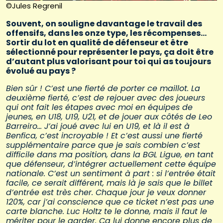
©Jules Regrenil
Souvent, on souligne davantage le travail des
offensifs, dans les onze type, les récompenses…
Sortir du lot en qualité de défenseur et être
sélectionné pour représenter le pays, ça doit être
d’autant plus valorisant pour toi qui as toujours
évolué au pays ?
Bien sûr ! C’est une fierté de porter ce maillot. La
deuxième fierté, c’est de rejouer avec des joueurs
qui ont fait les étapes avec moi en équipes de
jeunes, en U18, U19, U21, et de jouer aux côtés de Leo
Barreiro… J’ai joué avec lui en U19, et là il est à
Benfica, c’est incroyable ! Et c’est aussi une fierté
supplémentaire parce que je sais combien c’est
difficile dans ma position, dans la BGL Ligue, en tant
que défenseur, d’intégrer actuellement cette équipe
nationale. C’est un sentiment à part : si l’entrée était
facile, ce serait différent, mais là je sais que le billet
d’entrée est très cher. Chaque jour je veux donner
120%, car j’ai conscience que ce ticket n’est pas une
carte blanche. Luc Holtz te le donne, mais il faut le
mériter pour le garder. Ça lui donne encore plus de