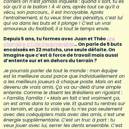
corners on n’est jamais inquiété : quand il sort, tu es
sûr qu’il a le ballon ! À 41 ans, après tout ce qu’il a
vécu, son parcours… il est incroyable. Après
l’entraînement, si tu veux tirer des pénaltys, c’est lui
qui va dans les buts et il plonge ! C’est un vrai
amoureux du football, il a tout le temps envie.
Depuis 5 ans, tu formes avec Juan et Théo
une
charnière à trois insubmersible
… On parle de 5 buts
encaissés en 22 matchs, une seule défaite. On
imagine que c’est à force de travail mais aussi
d’entente sur et en dehors du terrain ?
Je pourrais parler de tout le monde : mon équipe
est la meilleure aussi parce que individuellement on
a les meilleurs joueurs à chaque poste. Mais on est
devenu de vrais amis. Ça va au-delà d’une simple
entente. Comme le disent les Brésiliens en rigolant :
« Familia, Familia ! » Mais en fait c’est vraiment ça,
on est amis dans la vraie vie. Et quand tu rentres sur
un terrain, et que tu vois que tu n’es pas seulement
avec des coéquipiers mais avec des amis, c’est une
énergie supplémentaire. C’est un truc à part : tu
veux jouer avec lui, serrer les dents ensemble. C’est