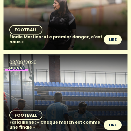
FOOTBALL
Élodie Martins : « Le premier danger, c’est
LIRE
nous »
03/08/2026
ABONNÉ
FOOTBALL
Farid Ikene : « Chaque match est comme
LIRE
une finale »