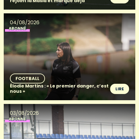
rejoint la Masia et marque déjà
04/08/2026
ABONNÉ
FOOTBALL
Élodie Martins : « Le premier danger, c’est
LIRE
nous »
03/08/2026
ABONNÉ