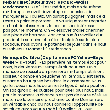
Felix Maillet (Buteur avec le FC Blo-Wäiss
Medernach)
: « Le 1-1 est mérité, mais en deuxième
mi- temps, on avait davantage d’occasions de
marquer le 2-1 qu’eux. On aurait pu gagner, mais cela
reste un point important. On va uniquement regarder
en haut du classement, le bas ne nous intéresse
pas pour le moment. On va essayer d’aller chercher
une place de barrage. Si on continue à travailler dur
pendant la semaine et à être discipliné sur le plan
tactique, nous avons le potentiel de jouer dans le haut
du tableau. » Mamer 1-1 Medernach.
Henrique Da Silva (Capitaine du FC Yellow-Boys
Weiler-la-Tour) :
« La première mi-temps était pour
nous, la deuxième mi-temps était pour eux. On a
manqué de réussite en première mi-temps et ils ont
saisi leur chance en deuxième mi-temps. C’est serré,
autant en haut qu’en bas dans le classement. Nous,
ça fait deux matchs qu’on reste figés à notre position.
On sait qu’on a les qualités pour jouer plus haut, mais
pour le moment la chance n’est pas de notre côté. Le
match de la semaine prochaine contre Mamer sera
un véritable choc qui nous donnera l’opportunité de
savoir ce qu’on vaut. » Esch 1-0 Weiler-la-Tour.