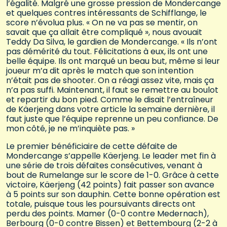
l’égalité. Malgré une grosse pression de Mondercange
et quelques contres intéressants de Schifflange, le
score n’évolua plus. « On ne va pas se mentir, on
savait que ça allait être compliqué », nous avouait
Teddy Da Silva, le gardien de Mondercange. « Ils n’ont
pas démérité du tout. Félicitations à eux, ils ont une
belle équipe. Ils ont marqué un beau but, même si leur
joueur m’a dit après le match que son intention
n’était pas de shooter. On a réagi assez vite, mais ça
n’a pas suffi. Maintenant, il faut se remettre au boulot
et repartir du bon pied. Comme le disait l’entraîneur
de Käerjeng dans votre article la semaine dernière, il
faut juste que l’équipe reprenne un peu confiance. De
mon côté, je ne m’inquiète pas. »
Le premier bénéficiaire de cette défaite de
Mondercange s’appelle Käerjeng. Le leader met fin à
une série de trois défaites consécutives, venant à
bout de Rumelange sur le score de 1-0. Grâce à cette
victoire, Käerjeng (42 points) fait passer son avance
à 5 points sur son dauphin. Cette bonne opération est
totale, puisque tous les poursuivants directs ont
perdu des points. Mamer (0-0 contre Medernach),
Berbourg (0-0 contre Bissen) et Bettembourg (2-2 à