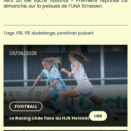
vers un 16e sacre national ? Première réponse ce
dimanche, sur la pelouse de l’UNA Strassen.
Tags: 
F91
f91 dudelange
jonathan joubert
05/08/2026
FOOTBALL
LIRE
Le Racing cède face au HJK Helsinki