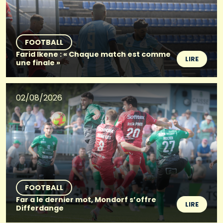
FOOTBALL
Farid Ikene : « Chaque match est comme
LIRE
une finale »
02/08/2026
FOOTBALL
Far a le dernier mot, Mondorf s’offre
LIRE
Differdange