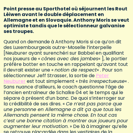
Point presse au Sporthotel où séjournent les Rout
Léiwen avant le double déplacement en
Allemagne et en Slovaquie. Anthony Moris se veut
optimiste tandis que le sélectionneur galvanise
ses troupes.
Quand on demande à Anthony Moris si ce qu’on dit
des Luxembourgeois outre-Moselle l’interpelle
[Neuburer ayant surenchéri sur Babbel en qualifiant
nos joueurs de «
cônes avec des jambes
« ], le portier
préfère botter en touche en rappelant qu’avant tout
il devrait exister une «
notion de respect
« . Pour son
sélectionneur Jeff Strasser, la sortie de
Peter
Neuburer
est tout simplement «
très irrespectueuse
« .
Sans nuance d’ailleurs, le coach questionne l’âge de
l’ancien entraîneur de Schalke 04 et le temps qui le
sépare à présent d’un banc. De quoi s’interroger sur
la crédibilité de ses dires. «
Ce n’est pas parce que
une personne en Allemagne a dit ça que tous les
Allemands pensent la même chose. En tout cas
c’est une bonne citation à montrer aux joueurs pour
augmenter leur motivation
. » De là à imaginer qu’elle
se retrouve placardée dans les vestiaires de la