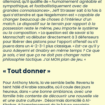
allemand, qu’il qualifie de «
humainement agréable et
sympathique, et footballistiquement avec de
grandes connaissances
« , Jeff Strasser sait à la fois à
quoi s’attendre et que Nagelsmann est «
capable de
changer beaucoup de choses à l’intérieur d’un
match. Le dispositif sur le terrain par rapport à la
possession reste le même, peu importe le système
ou la composition.
» La question est de savoir si la
Mannschaft va débuter directement à 3 défenseurs
pour libérer des pistons pour l’apport offensif ou s’il
jouera dans un 4-2-3-1 plus classique. «
Est-ce qu’il y
aura Adeyemi et Gnabry en même temps ? Ce que
je sais, c’est que ça ne doit pas changer notre
philosophie tactique. J’ai MON plan de jeu.
«
« Tout donner »
Pour Anthony Moris, la vie semble belle. Revenu le
teint hâlé d’Arabie saoudite, où il coule des jours
heureux, dans «
une bonne ambiance, avec une
famille très contente de découvrir une nouvelle vie
et une autre culture
« . Désormais domicilié à Al-
Khobar, à l’emplacement de la future enceinte