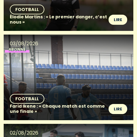
FOOTBALL
Élodie Martins : « Le premier danger, c’est
LIRE
nous »
03/08/2026
ABONNÉ
FOOTBALL
Farid Ikene : « Chaque match est comme
LIRE
une finale »
02/08/2026