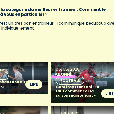
la catégorie du meilleur entraîneur. Comment le
à vous en particulier ?
ob, c’est un très bon entraîneur. Il communique beaucoup av
er individuellement.
26
05/08/2026
ABONNÉ
LL
FOOTBALL
 cède face au
LIRE
ki
Geoffrey Franzoni : « Il
faut commencer la
LIRE
saison maintenant »
26
03/08/2026