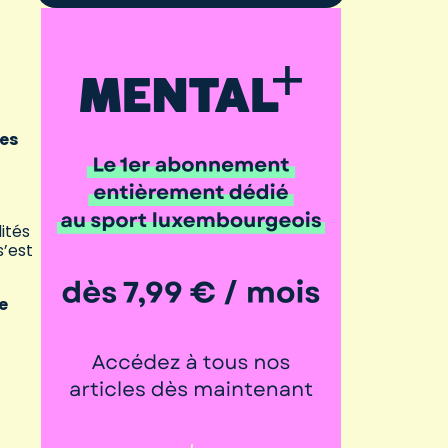
ves
,
ités
s’est
e