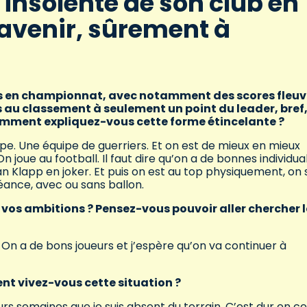
 insolente de son club en
avenir, sûrement à
ves en championnat, avec notamment des scores fleu
 au classement à seulement un point du leader, bref
omment expliquez-vous cette forme étincelante ?
ipe. Une équipe de guerriers. Et on est de mieux en mieux
joue au football. Il faut dire qu’on a de bonnes individual
Klapp en joker. Et puis on est au top physiquement, on 
séance, avec ou sans ballon.
é vos ambitions ? Pensez-vous pouvoir aller chercher l
 On a de bons joueurs et j’espère qu’on va continuer à
t vivez-vous cette situation ?
eurs semaines que je suis absent du terrain. C’est dur en ce