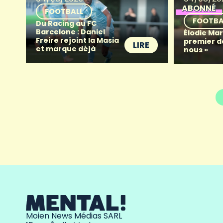
ABONNÉ
FOOTBALL
FOOTBA
Du Racing au FC
Barcelone : Daniel
Élodie Mart
Freire rejoint la Masia
premier d
LIRE
et marque déjà
nous »
Moien News Médias SARL