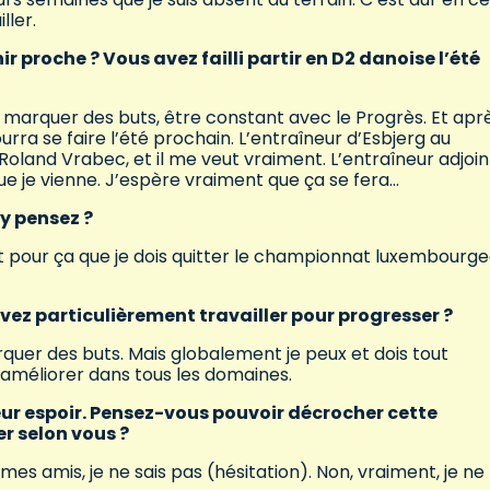
ller.
 proche ? Vous avez failli partir en D2 danoise l’été
i, marquer des buts, être constant avec le Progrès. Et apr
pourra se faire l’été prochain. L’entraîneur d’Esbjerg au
land Vrabec, et il me veut vraiment. L’entraîneur adjoin
que je vienne. J’espère vraiment que ça se fera…
 y pensez ?
ent pour ça que je dois quitter le championnat luxembourgeo
devez particulièrement travailler pour progresser ?
arquer des buts. Mais globalement je peux et dois tout
m’améliorer dans tous les domaines.
eur espoir. Pensez-vous pouvoir décrocher cette
r selon vous ?
mes amis, je ne sais pas (hésitation). Non, vraiment, je ne