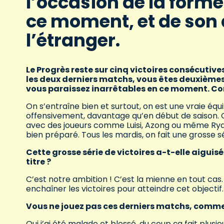
l’occasion de la forme
ce moment, et de son 
l’étranger.
Le Progrès reste sur cinq victoires consécuti
les deux derniers matchs, vous êtes deuxièmes
vous paraissez inarrêtables en ce moment. C
On s’entraîne bien et surtout, on est une vraie équ
offensivement, davantage qu’en début de saison. On 
avec des joueurs comme Luisi, Azong ou même Ryan 
bien préparé. Tous les mardis, on fait une grosse 
Cette grosse série de victoires a-t-elle aiguis
titre ?
C’est notre ambition ! C’est la mienne en tout cas.
enchaîner les victoires pour atteindre cet objectif.
Vous ne jouez pas ces derniers matchs, commen
Oui j’ai été malade et blessé, du coup ça fait plusi