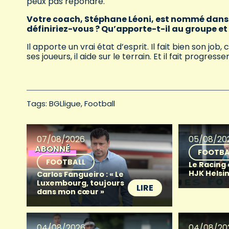
peux pas répondre.
Votre coach, Stéphane Léoni, est nommé dans 
définiriez-vous ? Qu’apporte-t-il au groupe et 
Il apporte un vrai état d’esprit. Il fait bien son j
ses joueurs, il aide sur le terrain. Et il fait progress
Tags: 
BGLligue
Football
07/08/2026
05/08/20
ABONNÉ
FOOTBA
FOOTBALL
Le Racing
HJK Helsin
Carlos Fangueiro : « Le
Luxembourg, toujours
LIRE
dans mon cœur »
04/08/2026
04/08/20