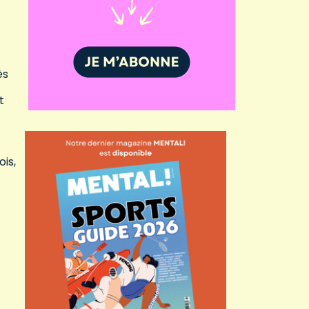
ès
t
is,