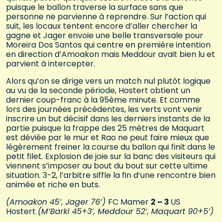
puisque le ballon traverse la surface sans que
personne ne parvienne à reprendre. Sur l’action qui
suit, les locaux tentent encore d’aller chercher la
gagne et Jager envoie une belle transversale pour
Moreira Dos Santos qui centre en première intention
en direction d’Amoakon mais Meddour avait bien lu et
parvient à intercepter.
Alors qu’on se dirige vers un match nul plutôt logique
au vu de la seconde période, Hostert obtient un
dernier coup-franc à la 95ème minute. Et comme
lors des journées précédentes, les verts vont venir
inscrire un but décisif dans les derniers instants de la
partie puisque la frappe des 25 mètres de Maquart
est déviée par le mur et Rao ne peut faire mieux que
légèrement freiner la course du ballon qui finit dans le
petit filet. Explosion de joie sur la banc des visiteurs qui
viennent s’imposer au bout du bout sur cette ultime
situation. 3-2, l’arbitre siffle la fin d’une rencontre bien
animée et riche en buts.
(Amoakon 45’, Jager 76’)
FC Mamer
2 – 3
US
Hostert
(M’Barki 45+3’, Meddour 52’, Maquart 90+5’)