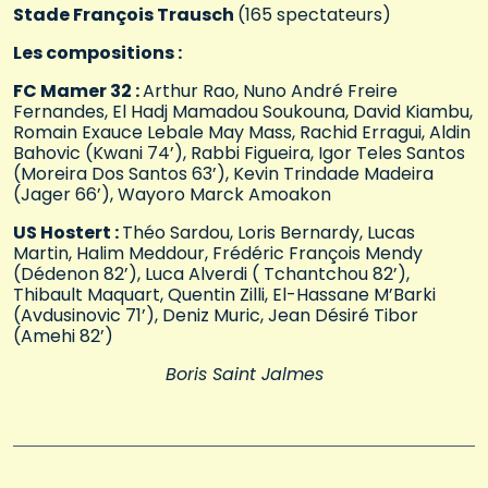
Stade François Trausch
(165 spectateurs)
Les compositions :
FC Mamer 32 :
Arthur Rao, Nuno André Freire
Fernandes, El Hadj Mamadou Soukouna, David Kiambu,
Romain Exauce Lebale May Mass, Rachid Erragui, Aldin
Bahovic (Kwani 74’), Rabbi Figueira, Igor Teles Santos
(Moreira Dos Santos 63’), Kevin Trindade Madeira
(Jager 66’), Wayoro Marck Amoakon
US Hostert :
Théo Sardou, Loris Bernardy, Lucas
Martin, Halim Meddour, Frédéric François Mendy
(Dédenon 82’), Luca Alverdi ( Tchantchou 82’),
Thibault Maquart, Quentin Zilli, El-Hassane M’Barki
(Avdusinovic 71’), Deniz Muric, Jean Désiré Tibor
(Amehi 82’)
Boris Saint Jalmes