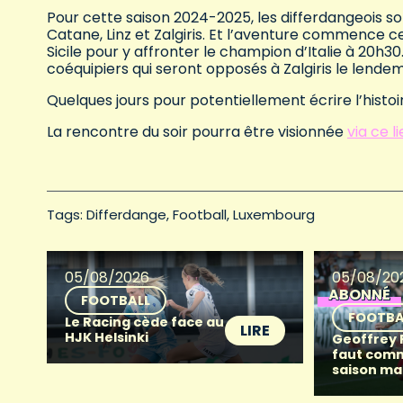
Pour cette saison 2024-2025, les differdangeois 
Catane, Linz et Zalgiris. Et l’aventure commence ce 
Sicile pour y affronter le champion d’Italie à 20h3
coéquipiers qui seront opposés à Zalgiris le lendem
Quelques jours pour potentiellement écrire l’hist
La rencontre du soir pourra être visionnée
via ce l
Tags: 
Differdange
Football
Luxembourg
05/08/2026
05/08/20
ABONNÉ
FOOTBALL
FOOTBA
Le Racing cède face au
LIRE
HJK Helsinki
Geoffrey Fr
faut com
saison ma