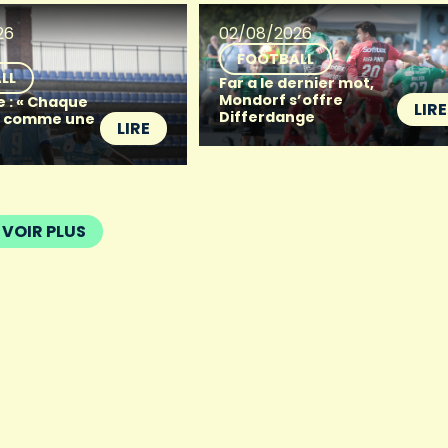
26
02/08/2026
FOOTBALL
LL
Far a le dernier mot,
Mondorf s’offre
e : « Chaque
LIRE
Differdange
t comme une
LIRE
VOIR PLUS