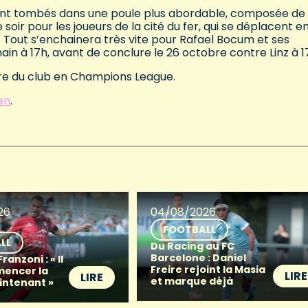
sont tombés dans une poule plus abordable, composée de
soir pour les joueurs de la cité du fer, qui se déplacent e
0. Tout s’enchainera très vite pour Rafael Bocum et ses
ain à 17h, avant de conclure le 26 octobre contre Linz à 1
oire du club en Champions League.
ien
.
26
04/08/2026
FOOTBALL
LL
Du Racing au FC
Barcelone : Daniel
anzoni : « Il
Freire rejoint la Masia
mencer la
LIRE
LIRE
et marque déjà
intenant »