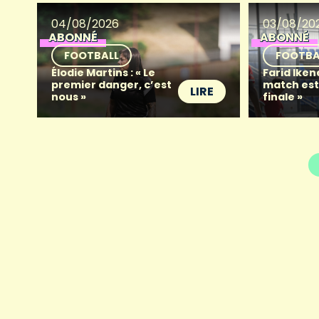
04/08/2026
03/08/20
ABONNÉ
ABONNÉ
FOOTBALL
FOOTBA
Élodie Martins : « Le
Farid Iken
premier danger, c’est
match es
LIRE
nous »
finale »