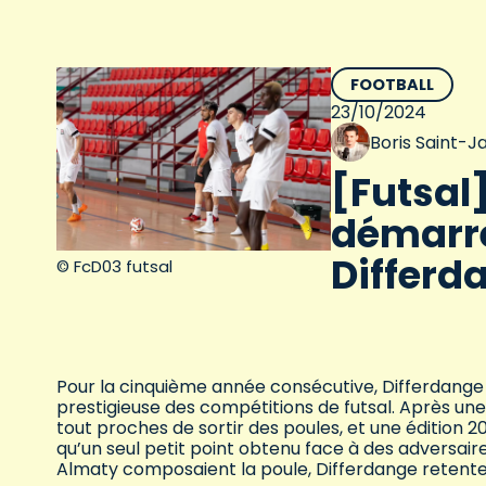
FOOTBALL
23/10/2024
Boris Saint-J
[Futsal
démarre
Differd
© FcD03 futsal
Pour la cinquième année consécutive, Differdange
prestigieuse des compétitions de futsal. Après u
tout proches de sortir des poules, et une édition 
qu’un seul petit point obtenu face à des adversair
Almaty composaient la poule, Differdange retent