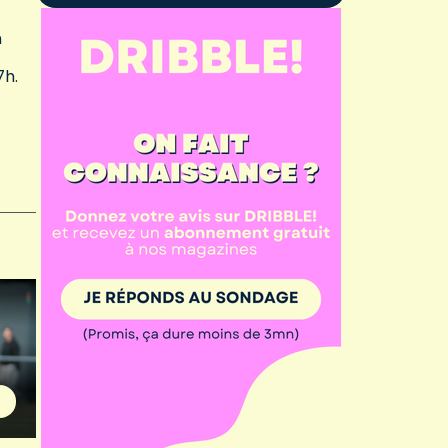
n
7h.