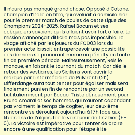
Il n’aura pas manqué grand chose. Opposé à Catane,
champion d’Italie en titre, qui évoluait à domicile hier
pour le premier match de poules de cette Ligue des
Champions 2024-2025, Rafael Bocum et ses
coéquipiers savaient qu’ils allaient avoir fort à faire. La
mission s’annonçait difficile mais pas impossible. Le
visage affiché par les joueurs du FCD03 lors du
premier acte laissait entrapercevoir une possibilité,
ces derniers se procurant même un pénalty en toute
fin de première période. Malheureusement, Reis le
manque, en faisant le tournant du match. Car dès le
retour des vestiaires, les Siciliens vont ouvrir la
marque par l’intermédiaire de Pulvirenti (21’).
Differdange aura tout tenter pour égaliser mais sera
finalement puni en fin de rencontre par un second
but italien inscrit par Bocao. Triste dénouement pour
Bruno Amaral et ses hommes qui n’auront cependant
pas vraiment le temps de cogiter, leur deuxième
rencontre se déroulant aujourd’hui à 17h face aux
lituaniens de Zalgiris, facile vainqueur de Linz hier (5-
0). La victoire est impérative pour tenter de croire
encore à une qualification pour l’étape élite.