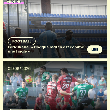
ABONNÉ
FOOTBALL
Farid Ikene : « Chaque match est comme
LIRE
une finale »
02/08/2026