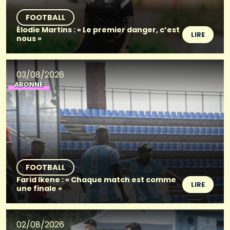
FOOTBALL
Élodie Martins : « Le premier danger, c’est
LIRE
nous »
03/08/2026
ABONNÉ
FOOTBALL
Farid Ikene : « Chaque match est comme
LIRE
une finale »
02/08/2026