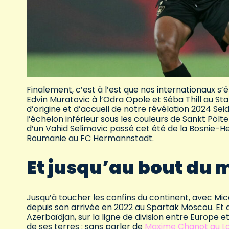
Finalement, c’est à l’est que nos internationaux s’
Edvin Muratovic à l’Odra Opole et Séba Thill au Sta
d’origine et d’accueil de notre révélation 2024 Sei
l’échelon inférieur sous les couleurs de Sankt Pölt
d’un Vahid Selimovic passé cet été de la Bosnie-H
Roumanie au FC Hermannstadt.
Et jusqu’au bout du
Jusqu’à toucher les confins du continent, avec Mic
depuis son arrivée en 2022 au Spartak Moscou. Et qu
Azerbaïdjan, sur la ligne de division entre Europe e
de ses terres : sans parler de
Maxi
me Chanot au Lo