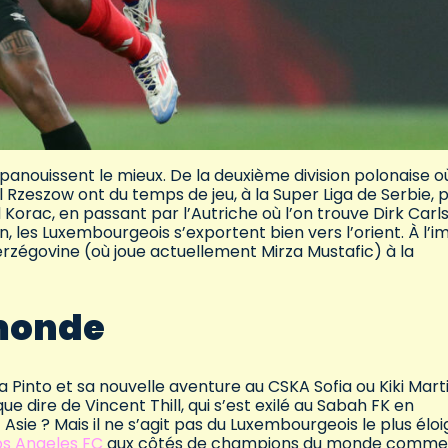
épanouissent le mieux. De la deuxième division polonaise o
l Rzeszow ont du temps de jeu, à la Super Liga de Serbie, 
d Korac, en passant par l’Autriche où l’on trouve Dirk Carl
en, les Luxembourgeois s’exportent bien vers l’orient. À l’
erzégovine (où joue actuellement Mirza Mustafic) à la
 monde
a Pinto et sa nouvelle aventure au CSKA Sofia ou Kiki Mart
e dire de Vincent Thill, qui s’est exilé au Sabah FK en
t Asie ? Mais il ne s’agit pas du Luxembourgeois le plus élo
s Angeles FC
aux côtés de champions du monde comme