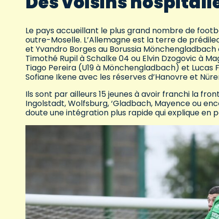
Des voisins hospitali
Le pays accueillant le plus grand nombre de footb
outre-Moselle. L’Allemagne est la terre de prédilec
et Yvandro Borges au Borussia Mönchengladbach à l
Timothé Rupil à Schalke 04 ou Elvin Dzogovic à Ma
Tiago Pereira (U19 à Mönchengladbach) et Lucas Fo
Sofiane Ikene avec les réserves d’Hanovre et Nüre
Ils sont par ailleurs 15 jeunes à avoir franchi la fro
Ingolstadt, Wolfsburg, ‘Gladbach, Mayence ou enco
doute une intégration plus rapide qui explique en p