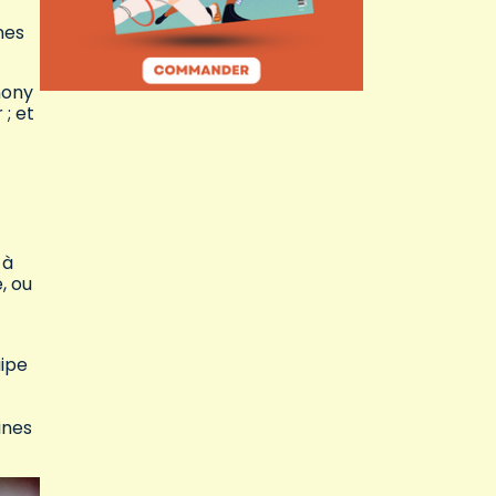
nes
hony
 ; et
 à
, ou
uipe
ines