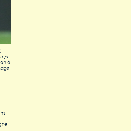
ù
pays
son à
image
ins
igné