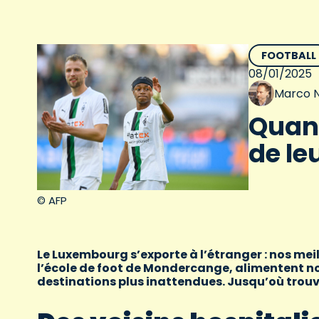
FOOTBALL
08/01/2025
Marco N
Quand
de le
© AFP
Le Luxembourg s’exporte à l’étranger : nos meil
l’école de foot de Mondercange, alimentent n
destinations plus inattendues. Jusqu’où trou