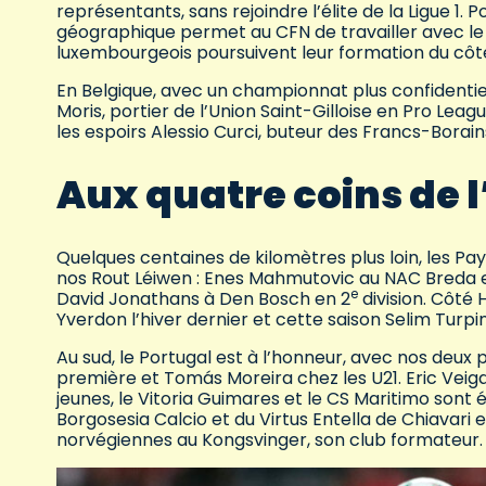
représentants, sans rejoindre l’élite de la Ligue 1.
géographique permet au CFN de travailler avec le c
luxembourgeois poursuivent leur formation du côté 
En Belgique, avec un championnat plus confidentiel 
Moris, portier de l’Union Saint-Gilloise en Pro Leag
les espoirs Alessio Curci, buteur des Francs-Borain
Aux quatre coins de 
Quelques centaines de kilomètres plus loin, les Pa
nos Rout Léiwen : Enes Mahmutovic au NAC Breda
e
David Jonathans à Den Bosch en 2
division. Côté
Yverdon l’hiver dernier et cette saison Selim Turpin
Au sud, le Portugal est à l’honneur, avec nos deux
première et Tomás Moreira chez les U21. Eric Veiga 
jeunes, le Vitoria Guimares et le CS Maritimo sont é
Borgosesia Calcio et du Virtus Entella de Chiavari e
norvégiennes au Kongsvinger, son club formateur