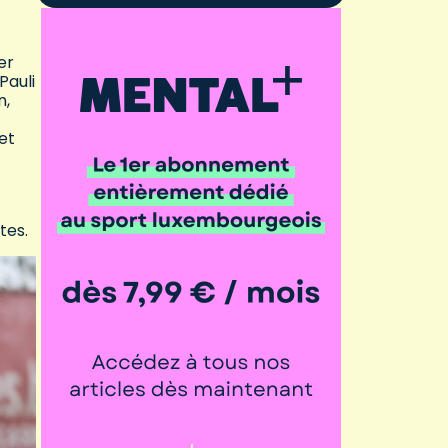
er
Pauli
n,
et
tes.