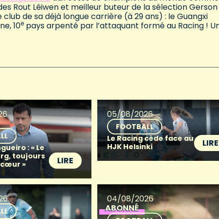
le des Rout Léiwen et meilleur buteur de la sélection Gerson
club de sa déjà longue carrière (à 29 ans) : le Guangxi
e
ne, 10
pays arpenté par l’attaquant formé au Racing ! Un
26
05/08/2026
FOOTBALL
LL
Le Racing cède face au
LIRE
HJK Helsinki
gueiro : « Le
g, toujours
LIRE
 cœur »
26
04/08/2026
ABONNÉ
LL