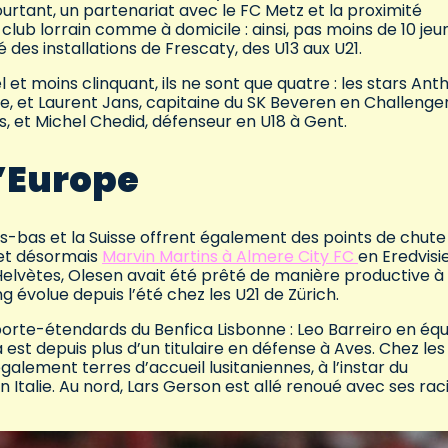
 Pourtant, un partenariat avec le FC Metz et la proximité
lub lorrain comme à domicile : ainsi, pas moins de 10 jeu
des installations de Frescaty, des U13 aux U21.
et moins clinquant, ils ne sont que quatre : les stars Ant
ue, et Laurent Jans, capitaine du SK Beveren en Challenger
s, et Michel Chedid, défenseur en U18 à Gent.
l’Europe
ys-bas et la Suisse offrent également des points de chute
 et désormais
Marvin Martins à Almere City FC
en Eredvisie
 Helvètes, Olesen avait été prêté de manière productive à
g évolue depuis l’été chez les U21 de Zürich.
 porte-étendards du Benfica Lisbonne : Leo Barreiro en éq
est depuis plus d’un titulaire en défense à Aves. Chez les
galement terres d’accueil lusitaniennes, à l’instar du
n Italie. Au nord, Lars Gerson est allé renoué avec ses rac
.