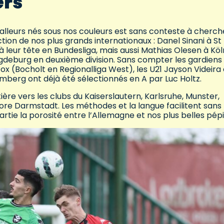
ers
alleurs nés sous nos couleurs est sans conteste à cherch
tion de nos plus grands internationaux : Danel Sinani à St 
eur tête en Bundesliga, mais aussi Mathias Olesen à Köl
gdeburg en deuxième division. Sans compter les gardiens
x (Bocholt en Regionalliga West), les U21 Jayson Videira 
mberg ont déjà été sélectionnés en A par Luc Holtz.
ntière vers les clubs du Kaiserslautern, Karlsruhe, Munster,
re Darmstadt. Les méthodes et la langue facilitent sans
artie la porosité entre l’Allemagne et nos plus belles pépi