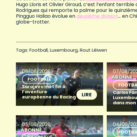
Hugo Lloris et Olivier Giroud, c’est l’enfant terrib
Rodrigues qui remporte la palme pour le quinzième 
Pingguo Haliao évolue en
deuxième division
… en Chi
globe-trotter.
Tags: 
Football
Luxembourg
Rout Léiwen
08/08/2026
07/08/20
ABONNÉ
FOOTBALL
FOOTBA
Sarajevo met fin à
l’aventure
Carlos Fan
LIRE
européenne du Racing
Luxembour
dans mon
05/08/2026
04/08/20
ABONNÉ
FOOTBA