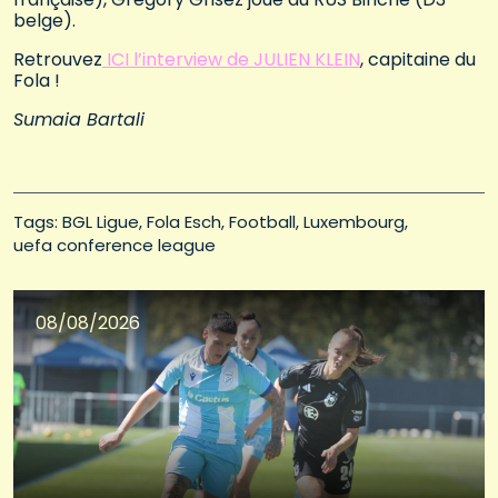
belge).
Retrouvez
ICI l’interview de JULIEN KLEIN
, capitaine du
Fola !
Sumaia Bartali
Tags: 
BGL Ligue
Fola Esch
Football
Luxembourg
uefa conference league
08/08/2026