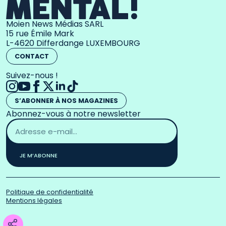
Moien News Médias SARL
15 rue Émile Mark
L-4620 Differdange LUXEMBOURG
CONTACT
Suivez-nous !
S’ABONNER À NOS MAGAZINES
Abonnez-vous à notre newsletter
Adresse
email
*
JE M’ABONNE
Politique de confidentialité
Mentions légales