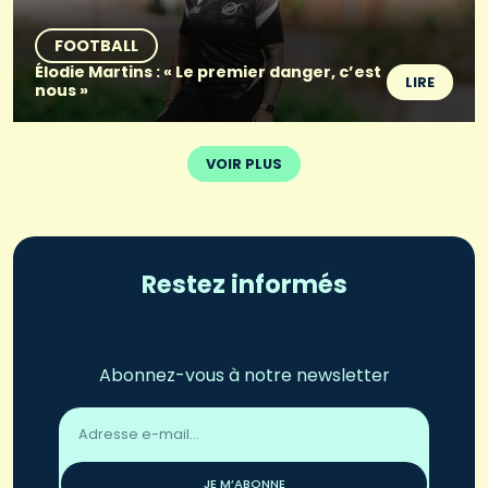
FOOTBALL
Élodie Martins : « Le premier danger, c’est
LIRE
nous »
VOIR PLUS
Restez informés
Abonnez-vous à notre newsletter
Adresse
email
*
JE M’ABONNE