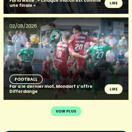
Farid Ikene : « Chaque match est comme
LIRE
une finale »
02/08/2026
FOOTBALL
Far a le dernier mot, Mondorf s’offre
LIRE
Differdange
VOIR PLUS