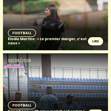
FOOTBALL
Élodie Martins : « Le premier danger, c’est
LIRE
nous »
03/08/2026
ABONNÉ
FOOTBALL