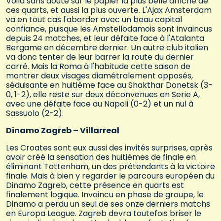
Voilà sans doute sur le papier la plus belle affiche de
ces quarts, et aussi la plus ouverte. L'Ajax Amsterdam
va en tout cas l'aborder avec un beau capital
confiance, puisque les Amstellodamois sont invaincus
depuis 24 matches, et leur défaite face à l'Atalanta
Bergame en décembre dernier. Un autre club italien
va donc tenter de leur barrer la route du dernier
carré. Mais la Roma à l'habitude cette saison de
montrer deux visages diamétralement opposés,
séduisante en huitième face au Shakthar Donetsk (3-
0, 1-2), elle reste sur deux déconvenues en Serie A,
avec une défaite face au Napoli (0-2) et un nul à
Sassuolo (2-2).
Dinamo Zagreb – Villarreal
Les Croates sont eux aussi des invités surprises, après
avoir créé la sensation des huitièmes de finale en
éliminant Tottenham, un des prétendants à la victoire
finale. Mais à bien y regarder le parcours européen du
Dinamo Zagreb, cette présence en quarts est
finalement logique. Invaincu en phase de groupe, le
Dinamo a perdu un seul de ses onze derniers matchs
en Europa League. Zagreb devra toutefois briser le