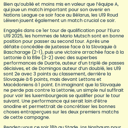
Bien qu’oublié et moins mis en valeur que l’équipe A,
qui joue un match important pour son avenir en
Nations League ce soir face au Bélarus, les U19 Roud
Léiwen jouent également un match crucial ce soir.
Engagés dans ce 1er tour de qualification pour l’Euro
U19 2025, les hommes de Mario Mutsch sont en bonne
position pour passer au second tour. Après une
défaite concédée de justesse face à la Slovaquie à
Bascharage (2-1), puis une victoire arrachée face à la
Lettonie à la 89e (3-2) avec des superbes
performances de Duarte, auteur d’un triplé de passes
décisives, et de Domingos auteur d’un doublé, les U19
sont 2e avec 3 points au classement, derrière la
Slovaquie à 6 points, mais devant Lettons et
Macédoniens à 1 point. En imaginant que la Slovaquie
ne perde pas contre la Lettonie, un simple nul suffirait
pour voir les luxembourgeois se qualifier pour le tour
suivant. Une performance qui serait loin d’être
anodine et permettrait de concrétiser les bonnes
choses entraperçues sur les deux premiers matchs
de cette campagne.
Rendez-vous ce soir 18h au Stade Jos Nosbaum pour