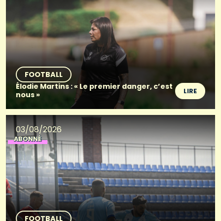
FOOTBALL
Élodie Martins : « Le premier danger, c’est
LIRE
nous »
03/08/2026
ABONNÉ
FOOTBALL