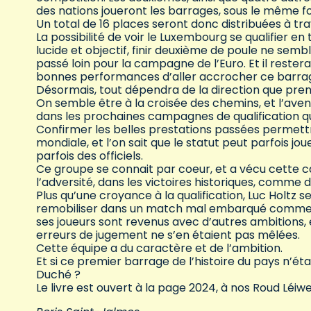
des nations joueront les barrages, sous le même fo
Un total de 16 places seront donc distribuées à tra
La possibilité de voir le Luxembourg se qualifier 
lucide et objectif, finir deuxième de poule ne semb
passé loin pour la campagne de l’Euro. Et il restera
bonnes performances d’aller accrocher ce barra
Désormais, tout dépendra de la direction que pren
On semble être à la croisée des chemins, et l’aveni
dans les prochaines campagnes de qualification qu
Confirmer les belles prestations passées permettr
mondiale, et l’on sait que le statut peut parfois j
parfois des officiels.
Ce groupe se connait par coeur, et a vécu cette c
l’adversité, dans les victoires historiques, comme 
Plus qu’une croyance à la qualification, Luc Holtz
remobiliser dans un match mal embarqué comme la 
ses joueurs sont revenus avec d’autres ambitions, e
erreurs de jugement ne s’en étaient pas mêlées.
Cette équipe a du caractère et de l’ambition.
Et si ce premier barrage de l’histoire du pays n’ét
Duché ?
Le livre est ouvert à la page 2024, à nos Roud Léiwen