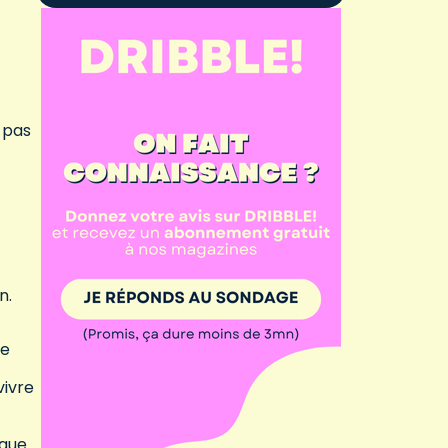
l pas
en.
re
vivre
igue