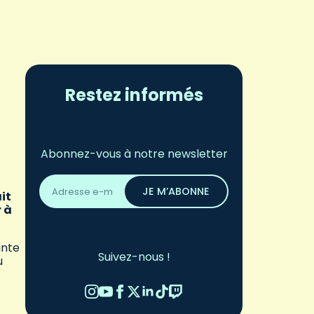
Restez informés
Abonnez-vous à notre newsletter
Adresse
email
JE M’ABONNE
it
*
r à
ante
Suivez-nous !
u