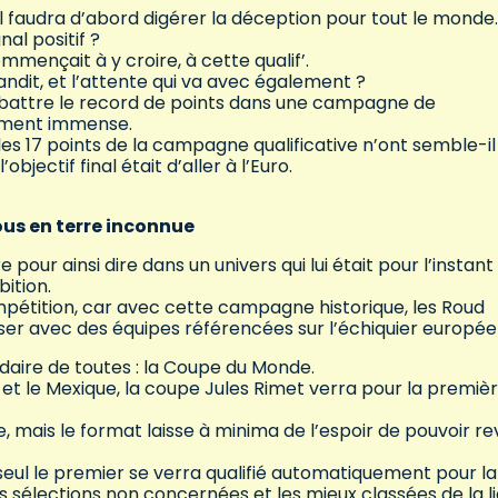
il faudra d’abord digérer la déception pour tout le monde.
nal positif ?
mençait à y croire, à cette qualif’.
andit, et l’attente qui va avec également ?
 battre le record de points dans une campagne de
nement immense.
 les 17 points de la campagne qualificative n’ont semble-i
objectif final était d’aller à l’Euro.
us en terre inconnue
pour ainsi dire dans un univers qui lui était pour l’instant
bition.
mpétition, car avec cette campagne historique, les Roud
iser avec des équipes référencées sur l’échiquier europé
daire de toutes : la Coupe du Monde.
et le Mexique, la coupe Jules Rimet verra pour la premiè
 mais le format laisse à minima de l’espoir de pouvoir re
 seul le premier se verra qualifié automatiquement pour la
s sélections non concernées et les mieux classées de la l