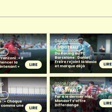
26
04/08/2026
FOOTBALL
LL
Du Racing au FC
Barcelone : Daniel
anzoni : « Il
Freire rejoint la Masia
mencer la
LIRE
LIRE
et marque déjà
intenant »
26
02/08/2026
FOOTBALL
LL
Far a le dernier mot,
Mondorf s’offre
e : « Chaque
LIRE
Differdange
t comme une
LIRE