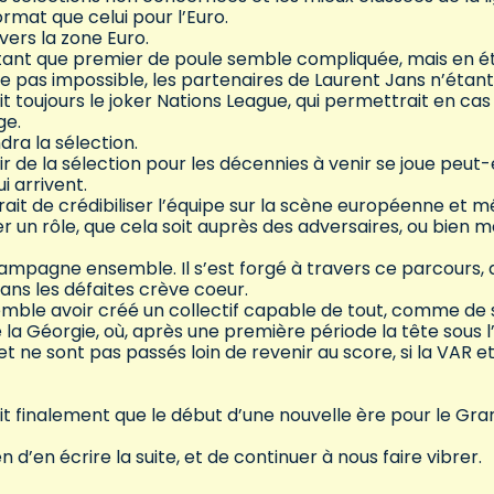
rmat que celui pour l’Euro.
vers la zone Euro.
en tant que premier de poule semble compliquée, mais en é
le pas impossible, les partenaires de Laurent Jans n’étan
it toujours le joker Nations League, qui permettrait en cas
ge.
dra la sélection.
r de la sélection pour les décennies à venir se joue peut
i arrivent.
ait de crédibiliser l’équipe sur la scène européenne et 
ouer un rôle, que cela soit auprès des adversaires, ou bien
ampagne ensemble. Il s’est forgé à travers ce parcours,
dans les défaites crève coeur.
 semble avoir créé un collectif capable de tout, comme de 
Géorgie, où, après une première période la tête sous l
t ne sont pas passés loin de revenir au score, si la VAR et
ait finalement que le début d’une nouvelle ère pour le Gr
 d’en écrire la suite, et de continuer à nous faire vibrer.