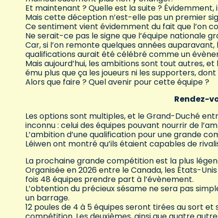
Et maintenant ? Quelle est la suite ? Évidemment, 
Mais cette déception n’est-elle pas un premier sig
Ce sentiment vient évidemment du fait que l’on com
Ne serait-ce pas le signe que l’équipe nationale gr
Car, si l’on remonte quelques années auparavant,
qualifications aurait été célébré comme un évè
Mais aujourd’hui, les ambitions sont tout autres, et
ému plus que ça les joueurs ni les supporters, dont l’
Alors que faire ? Quel avenir pour cette équipe ?
Rendez-vo
Les options sont multiples, et le Grand-Duché entre 
inconnu : celui des équipes pouvant nourrir de l’am
L’ambition d’une qualification pour une grande co
Léiwen ont montré qu’ils étaient capables de rival
La prochaine grande compétition est la plus légen
Organisée en 2026 entre le Canada, les États-Unis 
fois 48 équipes prendre part à l’évènement.
L’obtention du précieux sésame ne sera pas simple,
un barrage.
12 poules de 4 à 5 équipes seront tirées au sort et
compétition. Les deuxièmes, ainsi que quatre autre