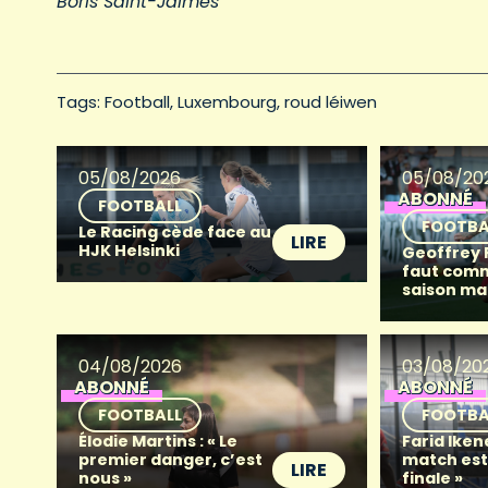
Boris Saint-Jalmes
Tags: 
Football
Luxembourg
roud léiwen
05/08/2026
05/08/20
ABONNÉ
FOOTBALL
FOOTBA
Le Racing cède face au
LIRE
HJK Helsinki
Geoffrey Fr
faut com
saison ma
04/08/2026
03/08/20
ABONNÉ
ABONNÉ
FOOTBALL
FOOTBA
Élodie Martins : « Le
Farid Iken
premier danger, c’est
match es
LIRE
nous »
finale »