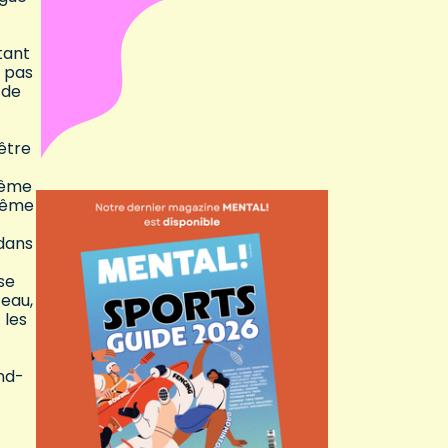
tant
t pas
 de
-être
même
 même
 dans
se
’eau,
 les
and-