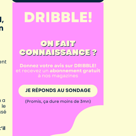
l,
n
ent
n a
 le
ssé
’il