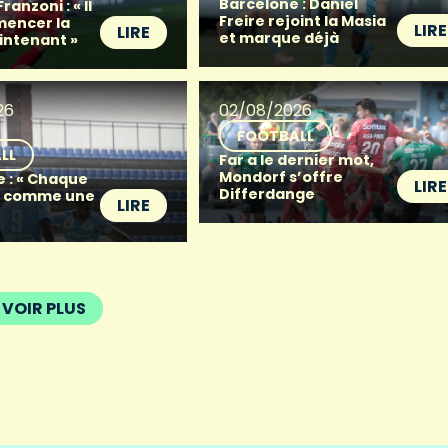
Barcelone : Daniel
anzoni : « Il
Freire rejoint la Masia
mencer la
LIRE
LIRE
et marque déjà
intenant »
26
02/08/2026
FOOTBALL
LL
Far a le dernier mot,
Mondorf s’offre
e : « Chaque
LIRE
Differdange
t comme une
LIRE
VOIR PLUS