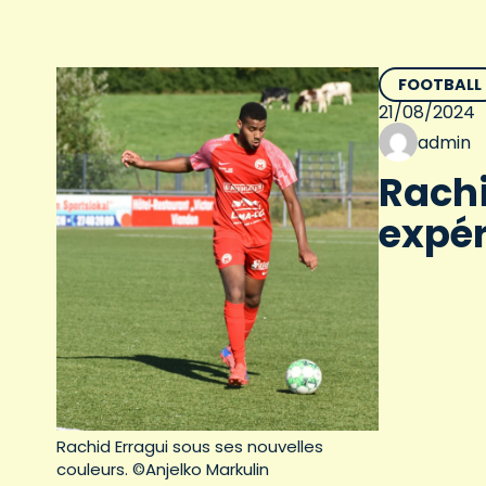
FOOTBALL
21/08/2024
admin
Rachi
expér
Rachid Erragui sous ses nouvelles
couleurs. ©Anjelko Markulin