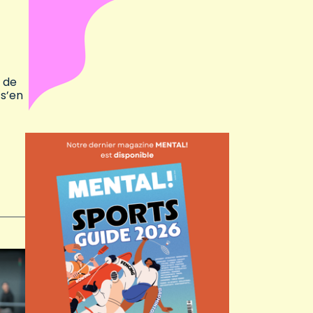
e de
 s’en