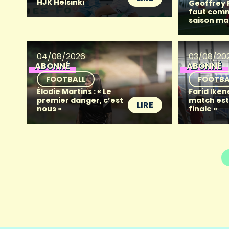
HJK Helsinki
Geoffrey Fr
faut com
saison ma
04/08/2026
03/08/20
ABONNÉ
ABONNÉ
FOOTBALL
FOOTBA
Élodie Martins : « Le
Farid Iken
premier danger, c’est
match es
LIRE
nous »
finale »