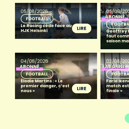
05/08/2026
05/08/20
ABONNÉ
FOOTBALL
FOOTBA
Le Racing cède face au
LIRE
HJK Helsinki
Geoffrey Fr
faut com
saison ma
04/08/2026
03/08/20
ABONNÉ
ABONNÉ
FOOTBALL
FOOTBA
Élodie Martins : « Le
Farid Iken
premier danger, c’est
match es
LIRE
nous »
finale »