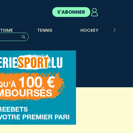
S'ABONNER
ÉTISME
TENNIS
HOCKEY
OMNI
o-complétion sont disponibles, utilisez les flèches haut et ba