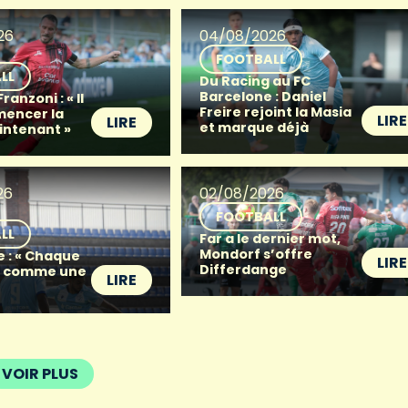
26
04/08/2026
FOOTBALL
LL
Du Racing au FC
Barcelone : Daniel
anzoni : « Il
Freire rejoint la Masia
mencer la
LIRE
LIRE
et marque déjà
intenant »
26
02/08/2026
FOOTBALL
LL
Far a le dernier mot,
Mondorf s’offre
e : « Chaque
LIRE
Differdange
t comme une
LIRE
VOIR PLUS