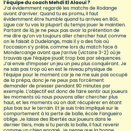
l’équipe du coach Mehdi El Alaoui ?
J’ai évidemment regardé les matchs de Rodange
avant d’arriver. Quand tu es promu, il faut
évidemment être humble quand tu arrives en BGL
Ligue car tu vas la plupart du temps jouer le maintien.
Partant de là, je ne peux pas avoir la prétention de
me dire qu’on va toujours aller chercher haut comme
on le faisait à Dudelange, mais il y a des fois où
l’occasion s’y prête, comme lors du match face à
Mondercange avant que j’arrive (victoire 3-2) où je
trouvais que l’équipe jouait trop bas par séquences.
J’ai envie d’imposer un jeu un peu plus conquérant. Je
ne sais pas trop où en est le niveau physique de
l’équipe pour le moment car je ne me suis pas occupé
de la prépa, donc je ne peux pas forcément
demander de presser pendant 90 minutes par
exemple. L’objectif est donc de faire sentir aux joueurs
les moments où nous pouvons aller chercher plus
haut, et les moments où on doit récupérer en étant
plus bas sur le terrain. Et je suis très impliqué sur le
comportement à la perte de balle, école Fangueiro
oblige. Je laisse des libertés aux joueurs dans le
dernier tiers, mais si tu perds la balle, il faut revenir
comme un chien enragé. Je pense que la bonne