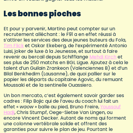
Les bonnes pioches
Et pour y parvenir, Martino peut compter sur un
recrutement alléchant : le F91 a en effet réussi à
s’attirer les services des deux jeunes buteurs du Fola,
Tim Flick
et Oskar Ekeberg, de l’expérimenté Antonio
Luisi, joker de luxe à la Jeunesse, et surtout à faire
revenir au bercail depuis Schifflange
Mehdi Kirch
et
ses plus de 250 matchs en BGL Ligue. Ajoutez à cela le
talent d’un Guilain Zrankeon (Valenciennes B) et d’un
Bilal Benkhedim (Lausanne), de quoi pallier sur le
papier les départs du capitaine Agovic, du remuant
Moussaki et de la sentinelle Ouassiero.
Un bon mercato, c’est également savoir garder ses
cadres : Filip Bojic qui de l’aveu du coach lui fait un
effet «
waow
» balle au pied, Bruno Freire,
Youssouf
Hadji
, Chris Stumpf, Oege-Sietse Van Lingen, ou
encore Vincent Decker. Autant de noms qui forment
une colonne vertébrale solide et offrent des
garanties pour suivre le plan de jeu. Pourtant le