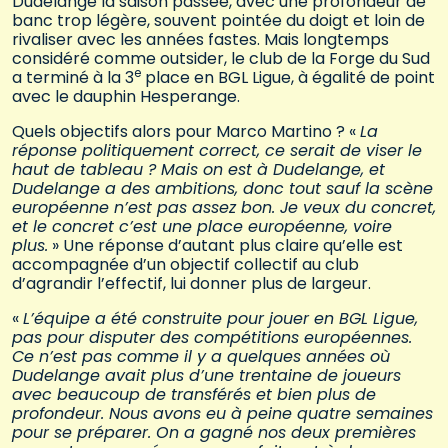
Dudelange la saison passée, avec une profondeur de
banc trop légère, souvent pointée du doigt et loin de
rivaliser avec les années fastes. Mais longtemps
considéré comme outsider, le club de la Forge du Sud
e
a terminé à la 3
place en BGL Ligue, à égalité de point
avec le dauphin Hesperange.
Quels objectifs alors pour Marco Martino ? «
La
réponse politiquement correct, ce serait de viser le
haut de tableau ? Mais on est à Dudelange, et
Dudelange a des ambitions, donc tout sauf la scène
européenne n’est pas assez bon. Je veux du concret,
et le concret c’est une place européenne, voire
plus.
» Une réponse d’autant plus claire qu’elle est
accompagnée d’un objectif collectif au club
d’agrandir l’effectif, lui donner plus de largeur.
«
L’équipe a été construite pour jouer en BGL Ligue,
pas pour disputer des compétitions européennes.
Ce n’est pas comme il y a quelques années où
Dudelange avait plus d’une trentaine de joueurs
avec beaucoup de transférés et bien plus de
profondeur. Nous avons eu à peine quatre semaines
pour se préparer. On a gagné nos deux premières