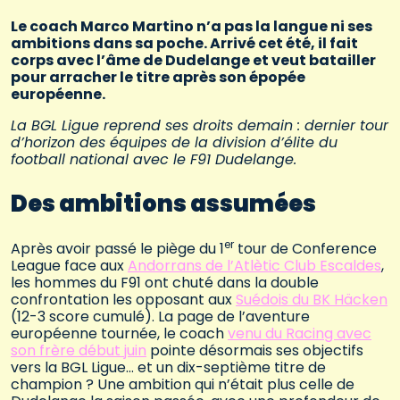
Le coach Marco Martino n’a pas la langue ni ses
ambitions dans sa poche. Arrivé cet été, il fait
corps avec l’âme de Dudelange et veut batailler
pour arracher le titre après son épopée
européenne.
La BGL Ligue reprend ses droits demain : dernier tour
d’horizon des équipes de la division d’élite du
football national avec le F91 Dudelange.
Des ambitions assumées
er
Après avoir passé le piège du 1
tour de Conference
League face aux
Andorrans de l’Atlètic Club Escaldes
,
les hommes du F91 ont chuté dans la double
confrontation les opposant aux
Suédois du BK Häcken
(12-3 score cumulé). La page de l’aventure
européenne tournée, le coach
venu du Racing avec
son frère début juin
pointe désormais ses objectifs
vers la BGL Ligue… et un dix-septième titre de
champion ? Une ambition qui n’était plus celle de