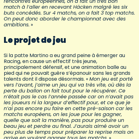
rencontres européennes, on a fait un très bon
match à l’aller en recevant Häcken malgré les six
buts concédés. Sur 4 matchs, on a fait 3 top matchs.
On peut donc aborder le championnat avec des
ambitions.
»
Le projet de jeu
Si la patte Martino a eu grand peine à émerger au
Racing, en cause un effectif très jeune,
principalement défensif, et une animation balle au
pied qui ne pouvait guère s’épanouir sans les grands
talents dont il dispose désormais. «
Mon jeu est porté
vers l’avant, j’aime un jeu qui va très vite, où dès la
perte du ballon on fait tout pour le récupérer. Ce
n’était pas le cas l’année passée car on n’avait pas
les joueurs ni la largeur d’effectif pour, et ce que je
n’ai pas encore pu faire en cette pré-saison car les
matchs européens, on les joue pour les gagner,
quelle que soit la manière, pas pour produire un
beau jeu et perdre au final. J’aurais aimé avoir un
peu plus de temps pour préparer la reprise mais on
arrive en voulant gagner tous les matchs
. »