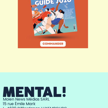
Moien News Médias SARL
15 rue Émile Mark