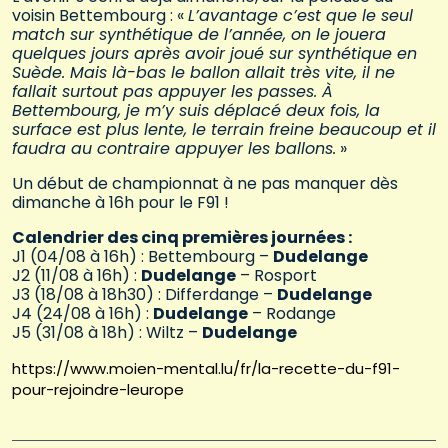
voisin Bettembourg : «
L’avantage c’est que le seul
match sur synthétique de l’année, on le jouera
quelques jours après avoir joué sur synthétique en
Suède. Mais là-bas le ballon allait très vite, il ne
fallait surtout pas appuyer les passes. À
Bettembourg, je m’y suis déplacé deux fois, la
surface est plus lente, le terrain freine beaucoup et il
faudra au contraire appuyer les ballons.
»
Un début de championnat à ne pas manquer dès
dimanche à 16h pour le F91 !
Calendrier des cinq premières journées :
J1 (04/08 à 16h) : Bettembourg –
Dudelange
J2 (11/08 à 16h) :
Dudelange
– Rosport
J3 (18/08 à 18h30) : Differdange –
Dudelange
J4 (24/08 à 16h) :
Dudelange
– Rodange
J5 (31/08 à 18h) : Wiltz –
Dudelange
https://www.moien-mental.lu/fr/la-recette-du-f91-
pour-rejoindre-leurope