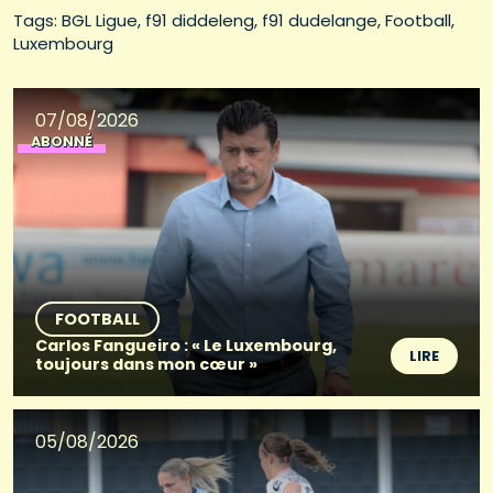
Tags: 
BGL Ligue
f91 diddeleng
f91 dudelange
Football
Luxembourg
07/08/2026
ABONNÉ
FOOTBALL
Carlos Fangueiro : « Le Luxembourg,
LIRE
toujours dans mon cœur »
05/08/2026