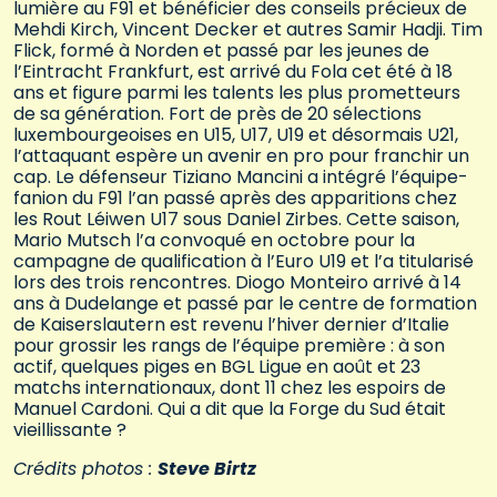
lumière au F91 et bénéficier des conseils précieux de
Mehdi Kirch, Vincent Decker et autres Samir Hadji. Tim
Flick, formé à Norden et passé par les jeunes de
l’Eintracht Frankfurt, est arrivé du Fola cet été à 18
ans et figure parmi les talents les plus prometteurs
de sa génération. Fort de près de 20 sélections
luxembourgeoises en U15, U17, U19 et désormais U21,
l’attaquant espère un avenir en pro pour franchir un
cap. Le défenseur Tiziano Mancini a intégré l’équipe-
fanion du F91 l’an passé après des apparitions chez
les Rout Léiwen U17 sous Daniel Zirbes. Cette saison,
Mario Mutsch l’a convoqué en octobre pour la
campagne de qualification à l’Euro U19 et l’a titularisé
lors des trois rencontres. Diogo Monteiro arrivé à 14
ans à Dudelange et passé par le centre de formation
de Kaiserslautern est revenu l’hiver dernier d’Italie
pour grossir les rangs de l’équipe première : à son
actif, quelques piges en BGL Ligue en août et 23
matchs internationaux, dont 11 chez les espoirs de
Manuel Cardoni. Qui a dit que la Forge du Sud était
vieillissante ?
Crédits photos :
Steve Birtz