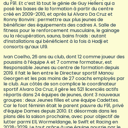
du F91. Et c’est là tout le génie de Guy Hellers qui a
posé les bases de la formation à partir du centre
créé en 2009-2010, et après lui Alvaro Da Cruz et
Ronny Bonvini : permettre aux plus jeunes de
bénéficier des équipements des cadres A. Salle de
fitness pour le renforcement musculaire, le gainage
ou la récupération, sauna, bains froids : autant
d’installations qui bénéficient à la fois à Hadji et
consorts qu’aux U19.
Ivan Coelho, 26 ans au club, dont 12 comme joueur des
poussins à l’équipe A et 7 comme formateur, est
Responsable Jeunes au centre de formation depuis
2019. Il fait le lien entre le Directeur sportif Manou
Georgen et les pas moins de 27 coachs employés par
le club. Aux côtés de son complice le coordinateur
sportif Alvaro Da Cruz, il gère les 521 licenciés actifs
répartis dans 24 équipes de jeunes, dont 3 nouveaux
groupes : deux Jeunes filles et une équipe Cadettes.
Car le foot féminin était le parent pauvre du F91, privé
d’équipe Dames depuis 2010. Et désormais dans les
plans dès la saison prochaine, avec pour objectif de
lutter parmi Ell, Wormeldange, le Swift et Racing en
2028-2029. Le tout grâce à une équipe nourrie par le