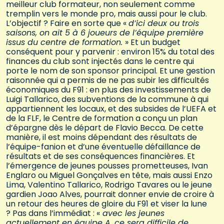
meilleur club formateur, non seulement comme
tremplin vers le monde pro, mais aussi pour le club.
L’objectif ? Faire en sorte que «
d’ici deux ou trois
saisons, on ait 5 à 6 joueurs de l’équipe première
issus du centre de formation.
» Et un budget
conséquent pour y parvenir : environ 15% du total des
finances du club sont injectés dans le centre qui
porte le nom de son sponsor principal. Et une gestion
raisonnée qui a permis de ne pas subir les difficultés
économiques du F91 : en plus des investissements de
Luigi Tallarico, des subventions de la commune à qui
appartiennent les locaux, et des subsides de l’UEFA et
de la FLF, le Centre de formation a conçu un plan
d’épargne dès le départ de Flavio Becca. De cette
manière, il est moins dépendant des résultats de
l’équipe-fanion et d’une éventuelle défaillance de
résultats et de ses conséquences financières. Et
l’émergence de jeunes pousses prometteuses, Ivan
Englaro ou Miguel Gonçalves en tête, mais aussi Enzo
Lima, Valentino Tallarico, Rodrigo Tavares ou le jeune
gardien Joao Alves, pourrait donner envie de croire à
un retour des heures de gloire du F91 et viser la lune
? Pas dans l’immédiat : «
avec les jeunes
actuellement en équipe A, ce sera difficile de