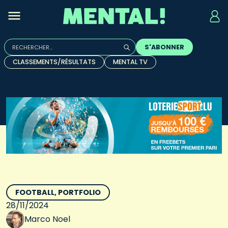
Rechercher :
S'ABONNER
Quand les résultats de l'auto-complétion sont disponibles, u
CLASSEMENTS/RÉSULTATS
MENTAL TV
FOOTBALL
PORTFOLIO
28/11/2024
Marco Noel