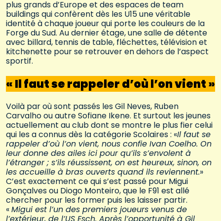
plus grands d’Europe et des espaces de team
buildings qui confèrent dès les U15 une véritable
identité à chaque joueur qui porte les couleurs de la
Forge du Sud. Au dernier étage, une salle de détente
avec billard, tennis de table, fléchettes, télévision et
kitchenette pour se retrouver en dehors de l’aspect
sportif.
« Il faut se rappeler d’où l’on vient »
Voilà par où sont passés les Gil Neves, Ruben
Carvalho ou autre Sofiane Ikene. Et surtout les jeunes
actuellement au club dont se montre le plus fier celui
qui les a connus dès la catégorie Scolaires : «
Il faut se
rappeler d’où l’on vient, nous confie Ivan Coelho. On
leur donne des ailes ici pour qu’ils s’envolent à
l’étranger ; s’ils réussissent, on est heureux, sinon, on
les accueille à bras ouverts quand ils reviennent.
»
C’est exactement ce qui s’est passé pour Migui
Gonçalves ou Diogo Monteiro, que le F91 est allé
chercher pour les former puis les laisser partir.
«
Migui est l’un des premiers joueurs venus de
l’extérieur, de l’US Esch. Après l’opportunité à Gil