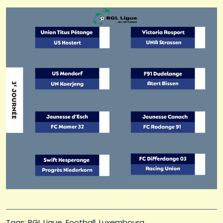
Tags: 
BGL Ligue
Football
Luxembourg