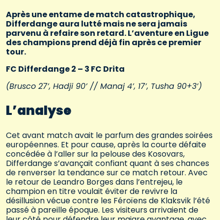
Après une entame de match catastrophique,
Differdange aura lutté mais ne sera jamais
parvenu à refaire son retard. L’aventure en Ligue
des champions prend déjà fin après ce premier
tour.
FC Differdange 2 – 3 FC Drita
(Brusco 27’, Hadji 90’ // Manaj 4’, 17’, Tusha 90+3’)
L’analyse
Cet avant match avait le parfum des grandes soirées
européennes. Et pour cause, après la courte défaite
concédée à l’aller sur la pelouse des Kosovars,
Differdange s’avançait confiant quant à ses chances
de renverser la tendance sur ce match retour. Avec
le retour de Leandro Borges dans l’entrejeu, le
champion en titre voulait éviter de revivre la
désillusion vécue contre les Féroïens de Klaksvik l’été
passé à pareille époque. Les visiteurs arrivaient de
leur côté pour défendre leur maigre avantage, avec