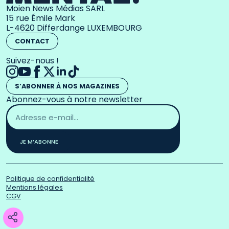
Moien News Médias SARL
15 rue Émile Mark
L-4620 Differdange LUXEMBOURG
CONTACT
Suivez-nous !
S’ABONNER À NOS MAGAZINES
Abonnez-vous à notre newsletter
Adresse
email
*
JE M’ABONNE
Politique de confidentialité
Mentions légales
CGV