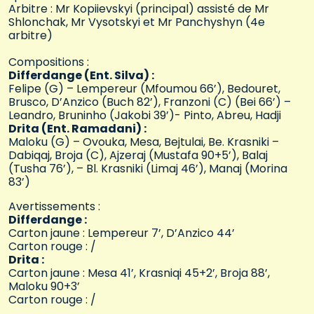
Arbitre : Mr Kopiievskyi (principal) assisté de Mr
Shlonchak, Mr Vysotskyi et Mr Panchyshyn (4e
arbitre)
Compositions :
Differdange (Ent. Silva) :
Felipe (G) – Lempereur (Mfoumou 66’), Bedouret,
Brusco, D’Anzico (Buch 82’), Franzoni (C) (Bei 66’) –
Leandro, Bruninho (Jakobi 39’)- Pinto, Abreu, Hadji
Drita (Ent. Ramadani) :
Maloku (G) – Ovouka, Mesa, Bejtulai, Be. Krasniki –
Dabiqaj, Broja (C), Ajzeraj (Mustafa 90+5’), Balaj
(Tusha 76’), – Bl. Krasniki (Limaj 46’), Manaj (Morina
83’)
Avertissements :
Differdange :
Carton jaune : Lempereur 7’, D’Anzico 44’
Carton rouge : /
Drita :
Carton jaune : Mesa 41’, Krasniqi 45+2’, Broja 88’,
Maloku 90+3’
Carton rouge : /