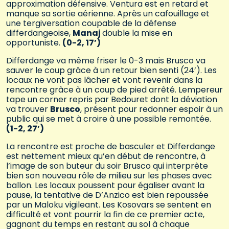
approximation défensive. Ventura est en retard et
manque sa sortie aérienne. Après un cafouillage et
une tergiversation coupable de la défense
differdangeoise,
Manaj
double la mise en
opportuniste.
(0-2, 17’)
Differdange va même friser le 0-3 mais Brusco va
sauver le coup grâce à un retour bien senti (24’). Les
locaux ne vont pas lâcher et vont revenir dans la
rencontre grâce à un coup de pied arrêté. Lempereur
tape un corner repris par Bedouret dont la déviation
va trouver
Brusco
, présent pour redonner espoir à un
public qui se met à croire à une possible remontée.
(1-2, 27’)
La rencontre est proche de basculer et Differdange
est nettement mieux qu’en début de rencontre, à
l’image de son buteur du soir Brusco qui interprète
bien son nouveau rôle de milieu sur les phases avec
ballon. Les locaux poussent pour égaliser avant la
pause, la tentative de D’Anzico est bien repoussée
par un Maloku vigileant. Les Kosovars se sentent en
difficulté et vont pourrir la fin de ce premier acte,
gagnant du temps en restant au sol à chaque