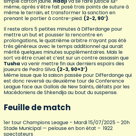
simple carton jaune.
Hadji
va se faire justice lui-
même, après s’être fait posé trois points de suture à
même le terrain, et transformer la sanction en
prenant le portier à contre-pied.
(2-2, 90’)
.
Il reste alors 5 petites minutes à Differdange pour
mettre un but et pousser la rencontre en
prolongations, le quatrième arbitre n’ayant pas été
très généreux avec le temps additionnel qui aurait
mérité quelques minutes supplémentaires. Mais le
sort va être cruel et c’est sur un contre assassin que
Tusha
va venir mettre fin aux derniers espoirs des
joueurs de Pedro Silva.
(2-3, 90+3’)
Même issue que la saison passée pour Differdange qui
est donc reversé au deuxième tour de Conference
League face aux Gallois de New Saints, défaits par les
Macédoniens de Shkendija au bout du suspense.
Feuille de match
1er tour Champions League – Mardi 15/07/2025 – 20h
Stade Municipal — pelouse en bon état – 1922
spectateurs